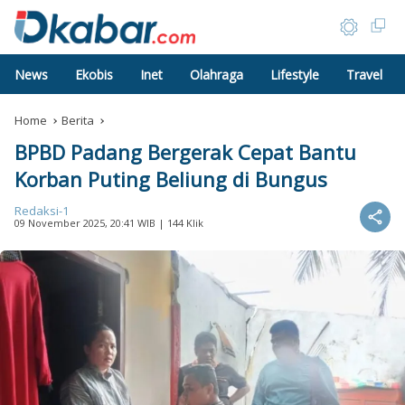
News
Ekobis
Inet
Olahraga
Lifestyle
Travel
Home
Berita
BPBD Padang Bergerak Cepat Bantu
Korban Puting Beliung di Bungus
Redaksi-1
09 November 2025, 20:41 WIB
| 144 Klik