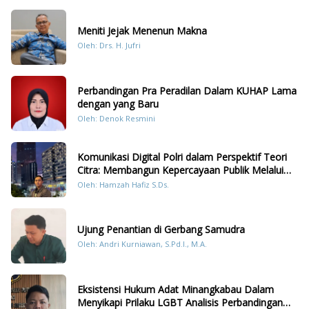
Meniti Jejak Menenun Makna
Oleh: Drs. H. Jufri
Perbandingan Pra Peradilan Dalam KUHAP Lama
dengan yang Baru
Oleh: Denok Resmini
Komunikasi Digital Polri dalam Perspektif Teori
Citra: Membangun Kepercayaan Publik Melalui
Konten Humanis Kesiapsiagaan Bencana di
Oleh: Hamzah Hafiz S.Ds.
Sumatera
Ujung Penantian di Gerbang Samudra
Oleh: Andri Kurniawan, S.Pd.I., M.A.
Eksistensi Hukum Adat Minangkabau Dalam
Menyikapi Prilaku LGBT Analisis Perbandingan