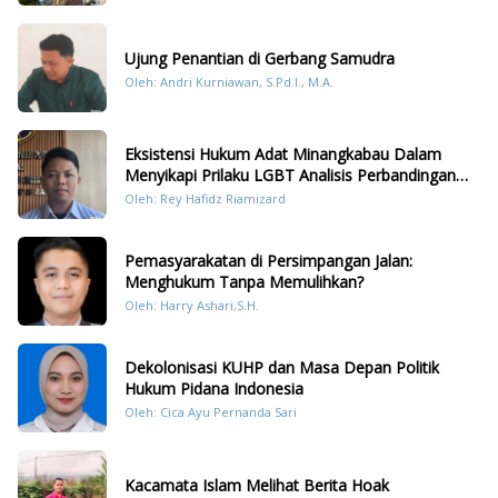
Sumatera
Ujung Penantian di Gerbang Samudra
Oleh: Andri Kurniawan, S.Pd.I., M.A.
Eksistensi Hukum Adat Minangkabau Dalam
Menyikapi Prilaku LGBT Analisis Perbandingan
Dengan Hukum Pidana
Oleh: Rey Hafidz Riamizard
Pemasyarakatan di Persimpangan Jalan:
Menghukum Tanpa Memulihkan?
Oleh: Harry Ashari,S.H.
Dekolonisasi KUHP dan Masa Depan Politik
Hukum Pidana Indonesia
Oleh: Cica Ayu Pernanda Sari
Kacamata Islam Melihat Berita Hoak