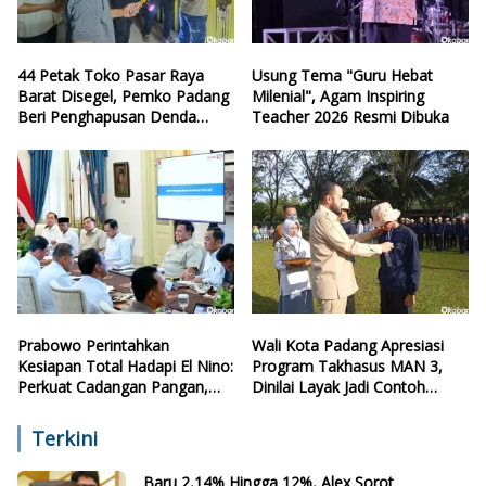
44 Petak Toko Pasar Raya
Usung Tema "Guru Hebat
Barat Disegel, Pemko Padang
Milenial", Agam Inspiring
Beri Penghapusan Denda
Teacher 2026 Resmi Dibuka
Retribusi
Prabowo Perintahkan
Wali Kota Padang Apresiasi
Kesiapan Total Hadapi El Nino:
Program Takhasus MAN 3,
Perkuat Cadangan Pangan,
Dinilai Layak Jadi Contoh
Air, dan Teknologi
Sekolah Lain
Terkini
Baru 2,14% Hingga 12%, Alex Sorot