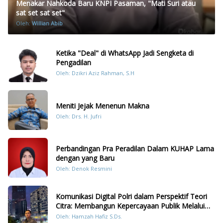
Menakar Nahkoda Baru KNPI Pasaman, "Mati Suri atau
sat set sat set"
Oleh:
Willian Abib
Ketika "Deal" di WhatsApp Jadi Sengketa di
Pengadilan
Oleh: Dzikri Aziz Rahman, S.H
Meniti Jejak Menenun Makna
Oleh: Drs. H. Jufri
Perbandingan Pra Peradilan Dalam KUHAP Lama
dengan yang Baru
Oleh: Denok Resmini
Komunikasi Digital Polri dalam Perspektif Teori
Citra: Membangun Kepercayaan Publik Melalui
Konten Humanis Kesiapsiagaan Bencana di
Oleh: Hamzah Hafiz S.Ds.