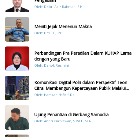
Pengadilan
Oleh: Dzikri Aziz Rahman, S.H
Meniti Jejak Menenun Makna
Oleh: Drs. H. Jufri
Perbandingan Pra Peradilan Dalam KUHAP Lama
dengan yang Baru
Oleh: Denok Resmini
Komunikasi Digital Polri dalam Perspektif Teori
Citra: Membangun Kepercayaan Publik Melalui
Konten Humanis Kesiapsiagaan Bencana di
Oleh: Hamzah Hafiz S.Ds.
Sumatera
Ujung Penantian di Gerbang Samudra
Oleh: Andri Kurniawan, S.Pd.I., M.A.