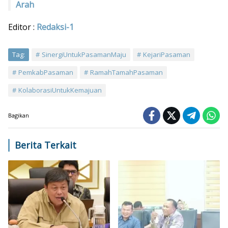
Arah
Editor :
Redaksi-1
Tag:
SinergiUntukPasamanMaju
KejariPasaman
PemkabPasaman
RamahTamahPasaman
KolaborasiUntukKemajuan
Bagikan
Berita Terkait