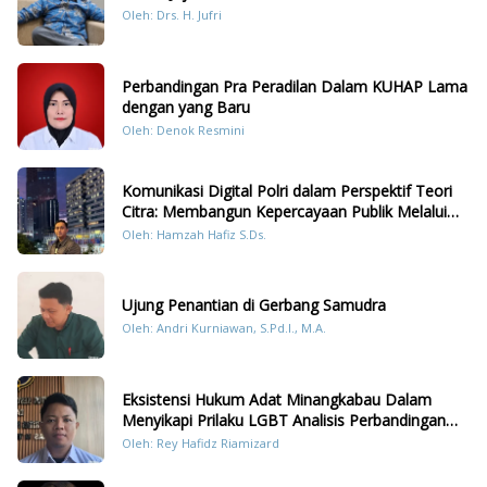
Oleh: Drs. H. Jufri
Perbandingan Pra Peradilan Dalam KUHAP Lama
dengan yang Baru
Oleh: Denok Resmini
Komunikasi Digital Polri dalam Perspektif Teori
Citra: Membangun Kepercayaan Publik Melalui
Konten Humanis Kesiapsiagaan Bencana di
Oleh: Hamzah Hafiz S.Ds.
Sumatera
Ujung Penantian di Gerbang Samudra
Oleh: Andri Kurniawan, S.Pd.I., M.A.
Eksistensi Hukum Adat Minangkabau Dalam
Menyikapi Prilaku LGBT Analisis Perbandingan
Dengan Hukum Pidana
Oleh: Rey Hafidz Riamizard