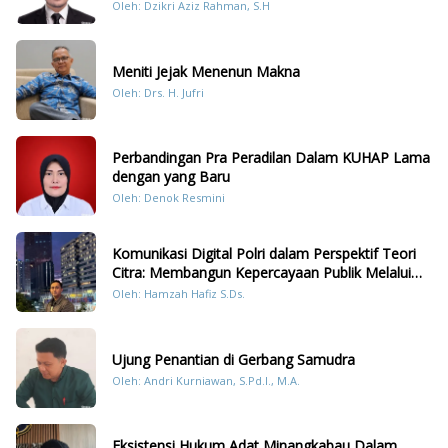
Oleh: Dzikri Aziz Rahman, S.H
Meniti Jejak Menenun Makna
Oleh: Drs. H. Jufri
Perbandingan Pra Peradilan Dalam KUHAP Lama
dengan yang Baru
Oleh: Denok Resmini
Komunikasi Digital Polri dalam Perspektif Teori
Citra: Membangun Kepercayaan Publik Melalui
Konten Humanis Kesiapsiagaan Bencana di
Oleh: Hamzah Hafiz S.Ds.
Sumatera
Ujung Penantian di Gerbang Samudra
Oleh: Andri Kurniawan, S.Pd.I., M.A.
Eksistensi Hukum Adat Minangkabau Dalam