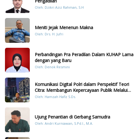
Pengadilan
Oleh: Dzikri Aziz Rahman, S.H
Meniti Jejak Menenun Makna
Oleh: Drs. H. Jufri
Perbandingan Pra Peradilan Dalam KUHAP Lama
dengan yang Baru
Oleh: Denok Resmini
Komunikasi Digital Polri dalam Perspektif Teori
Citra: Membangun Kepercayaan Publik Melalui
Konten Humanis Kesiapsiagaan Bencana di
Oleh: Hamzah Hafiz S.Ds.
Sumatera
Ujung Penantian di Gerbang Samudra
Oleh: Andri Kurniawan, S.Pd.I., M.A.