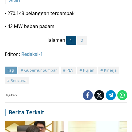
Arah
• 270.148 pelanggan terdampak
• 42 MW beban padam
Halaman
1
2
Editor :
Redaksi-1
Tag:
Gubernur Sumbar
PLN
Pujian
Kinerja
Bencana
Bagikan
Berita Terkait