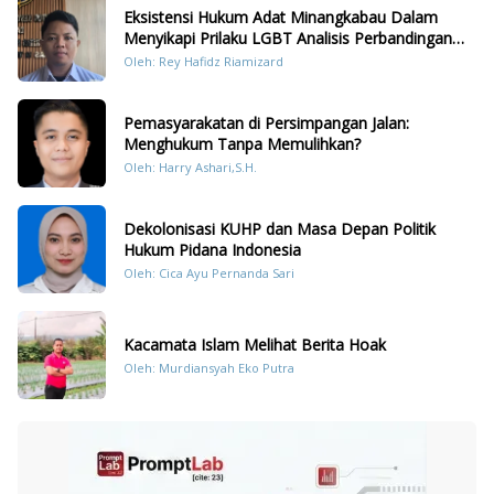
Eksistensi Hukum Adat Minangkabau Dalam
Menyikapi Prilaku LGBT Analisis Perbandingan
Dengan Hukum Pidana
Oleh: Rey Hafidz Riamizard
Pemasyarakatan di Persimpangan Jalan:
Menghukum Tanpa Memulihkan?
Oleh: Harry Ashari,S.H.
Dekolonisasi KUHP dan Masa Depan Politik
Hukum Pidana Indonesia
Oleh: Cica Ayu Pernanda Sari
Kacamata Islam Melihat Berita Hoak
Oleh: Murdiansyah Eko Putra