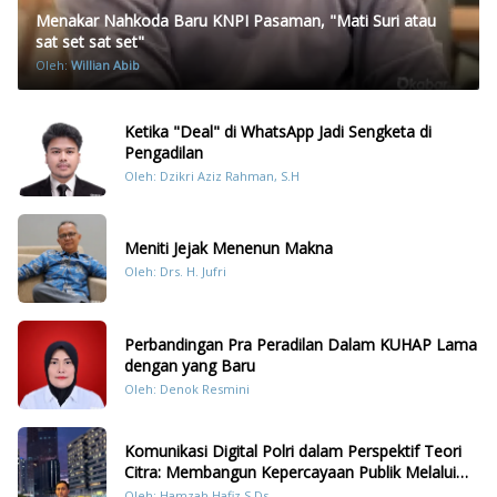
Menakar Nahkoda Baru KNPI Pasaman, "Mati Suri atau
sat set sat set"
Oleh:
Willian Abib
Ketika "Deal" di WhatsApp Jadi Sengketa di
Pengadilan
Oleh: Dzikri Aziz Rahman, S.H
Meniti Jejak Menenun Makna
Oleh: Drs. H. Jufri
Perbandingan Pra Peradilan Dalam KUHAP Lama
dengan yang Baru
Oleh: Denok Resmini
Komunikasi Digital Polri dalam Perspektif Teori
Citra: Membangun Kepercayaan Publik Melalui
Konten Humanis Kesiapsiagaan Bencana di
Oleh: Hamzah Hafiz S.Ds.