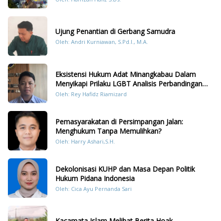
Sumatera
Ujung Penantian di Gerbang Samudra
Oleh: Andri Kurniawan, S.Pd.I., M.A.
Eksistensi Hukum Adat Minangkabau Dalam
Menyikapi Prilaku LGBT Analisis Perbandingan
Dengan Hukum Pidana
Oleh: Rey Hafidz Riamizard
Pemasyarakatan di Persimpangan Jalan:
Menghukum Tanpa Memulihkan?
Oleh: Harry Ashari,S.H.
Dekolonisasi KUHP dan Masa Depan Politik
Hukum Pidana Indonesia
Oleh: Cica Ayu Pernanda Sari
Kacamata Islam Melihat Berita Hoak