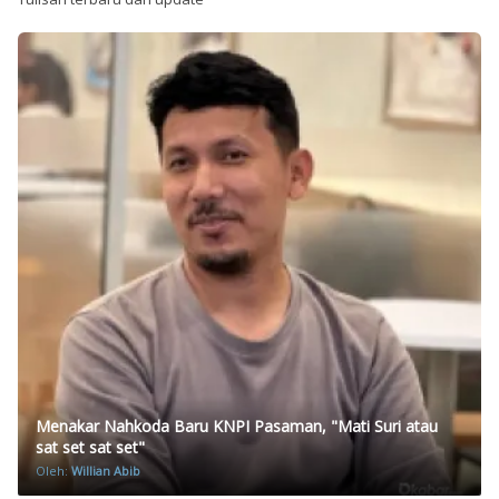
Menakar Nahkoda Baru KNPI Pasaman, "Mati Suri atau
sat set sat set"
Oleh:
Willian Abib