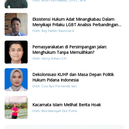
Oleh: Andri Kurniawan, S.Pd.I., M.A.
Eksistensi Hukum Adat Minangkabau Dalam
Menyikapi Prilaku LGBT Analisis Perbandingan
Dengan Hukum Pidana
Oleh: Rey Hafidz Riamizard
Pemasyarakatan di Persimpangan Jalan:
Menghukum Tanpa Memulihkan?
Oleh: Harry Ashari,S.H.
Dekolonisasi KUHP dan Masa Depan Politik
Hukum Pidana Indonesia
Oleh: Cica Ayu Pernanda Sari
Kacamata Islam Melihat Berita Hoak
Oleh: Murdiansyah Eko Putra