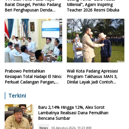
Barat Disegel, Pemko Padang
Milenial", Agam Inspiring
Beri Penghapusan Denda
Teacher 2026 Resmi Dibuka
Retribusi
Prabowo Perintahkan
Wali Kota Padang Apresiasi
Kesiapan Total Hadapi El Nino:
Program Takhasus MAN 3,
Perkuat Cadangan Pangan,
Dinilai Layak Jadi Contoh
Air, dan Teknologi
Sekolah Lain
Terkini
Baru 2,14% Hingga 12%, Alex Sorot
Lambatnya Realisasi Dana Pemulihan
Bencana Sumbar
News
06 Agustus 2026, 19:23 WIB