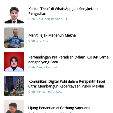
Ketika "Deal" di WhatsApp Jadi Sengketa di
Pengadilan
Oleh: Dzikri Aziz Rahman, S.H
Meniti Jejak Menenun Makna
Oleh: Drs. H. Jufri
Perbandingan Pra Peradilan Dalam KUHAP Lama
dengan yang Baru
Oleh: Denok Resmini
Komunikasi Digital Polri dalam Perspektif Teori
Citra: Membangun Kepercayaan Publik Melalui
Konten Humanis Kesiapsiagaan Bencana di
Oleh: Hamzah Hafiz S.Ds.
Sumatera
Ujung Penantian di Gerbang Samudra