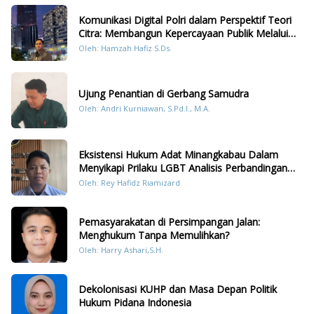
Komunikasi Digital Polri dalam Perspektif Teori
Citra: Membangun Kepercayaan Publik Melalui
Konten Humanis Kesiapsiagaan Bencana di
Oleh: Hamzah Hafiz S.Ds.
Sumatera
Ujung Penantian di Gerbang Samudra
Oleh: Andri Kurniawan, S.Pd.I., M.A.
Eksistensi Hukum Adat Minangkabau Dalam
Menyikapi Prilaku LGBT Analisis Perbandingan
Dengan Hukum Pidana
Oleh: Rey Hafidz Riamizard
Pemasyarakatan di Persimpangan Jalan:
Menghukum Tanpa Memulihkan?
Oleh: Harry Ashari,S.H.
Dekolonisasi KUHP dan Masa Depan Politik
Hukum Pidana Indonesia