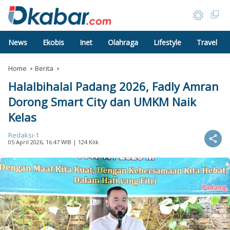
News
Ekobis
Inet
Olahraga
Lifestyle
Travel
Home
Berita
Halalbihalal Padang 2026, Fadly Amran
Dorong Smart City dan UMKM Naik
Kelas
Redaksi-1
05 April 2026, 16:47 WIB
| 124 Klik