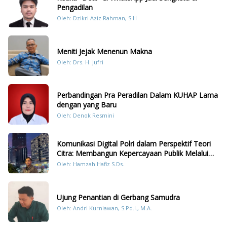
Pengadilan
Oleh: Dzikri Aziz Rahman, S.H
Meniti Jejak Menenun Makna
Oleh: Drs. H. Jufri
Perbandingan Pra Peradilan Dalam KUHAP Lama
dengan yang Baru
Oleh: Denok Resmini
Komunikasi Digital Polri dalam Perspektif Teori
Citra: Membangun Kepercayaan Publik Melalui
Konten Humanis Kesiapsiagaan Bencana di
Oleh: Hamzah Hafiz S.Ds.
Sumatera
Ujung Penantian di Gerbang Samudra
Oleh: Andri Kurniawan, S.Pd.I., M.A.