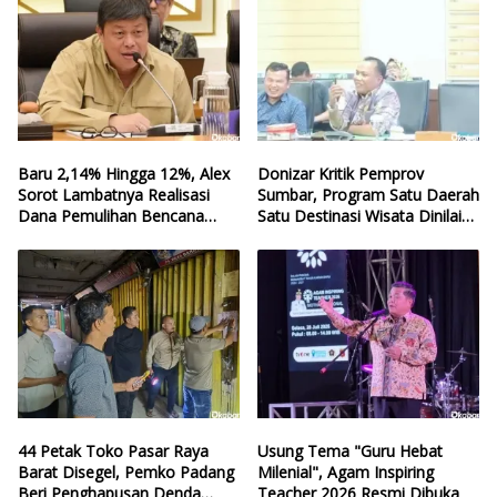
Baru 2,14% Hingga 12%, Alex
Donizar Kritik Pemprov
Sorot Lambatnya Realisasi
Sumbar, Program Satu Daerah
Dana Pemulihan Bencana
Satu Destinasi Wisata Dinilai
Sumbar
Hilang Arah
44 Petak Toko Pasar Raya
Usung Tema "Guru Hebat
Barat Disegel, Pemko Padang
Milenial", Agam Inspiring
Beri Penghapusan Denda
Teacher 2026 Resmi Dibuka