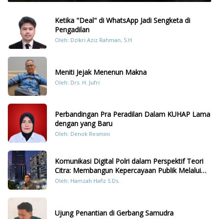
Ketika "Deal" di WhatsApp Jadi Sengketa di
Pengadilan
Oleh: Dzikri Aziz Rahman, S.H
Meniti Jejak Menenun Makna
Oleh: Drs. H. Jufri
Perbandingan Pra Peradilan Dalam KUHAP Lama
dengan yang Baru
Oleh: Denok Resmini
Komunikasi Digital Polri dalam Perspektif Teori
Citra: Membangun Kepercayaan Publik Melalui
Konten Humanis Kesiapsiagaan Bencana di
Oleh: Hamzah Hafiz S.Ds.
Sumatera
Ujung Penantian di Gerbang Samudra