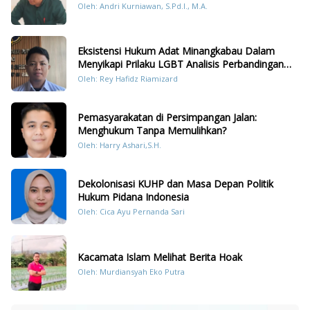
Oleh: Andri Kurniawan, S.Pd.I., M.A.
Eksistensi Hukum Adat Minangkabau Dalam
Menyikapi Prilaku LGBT Analisis Perbandingan
Dengan Hukum Pidana
Oleh: Rey Hafidz Riamizard
Pemasyarakatan di Persimpangan Jalan:
Menghukum Tanpa Memulihkan?
Oleh: Harry Ashari,S.H.
Dekolonisasi KUHP dan Masa Depan Politik
Hukum Pidana Indonesia
Oleh: Cica Ayu Pernanda Sari
Kacamata Islam Melihat Berita Hoak
Oleh: Murdiansyah Eko Putra