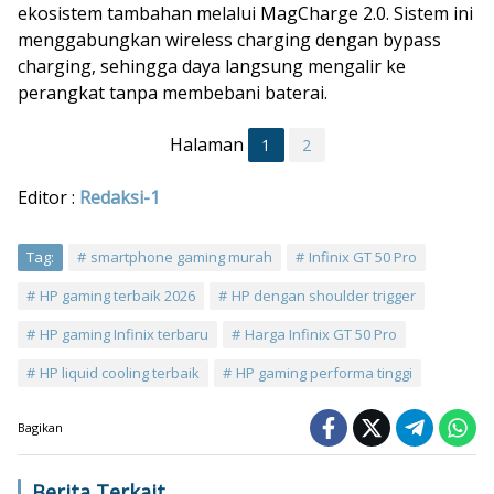
ekosistem tambahan melalui MagCharge 2.0. Sistem ini
menggabungkan wireless charging dengan bypass
charging, sehingga daya langsung mengalir ke
perangkat tanpa membebani baterai.
Halaman
1
2
Editor :
Redaksi-1
Tag:
smartphone gaming murah
Infinix GT 50 Pro
HP gaming terbaik 2026
HP dengan shoulder trigger
HP gaming Infinix terbaru
Harga Infinix GT 50 Pro
HP liquid cooling terbaik
HP gaming performa tinggi
Bagikan
Berita Terkait