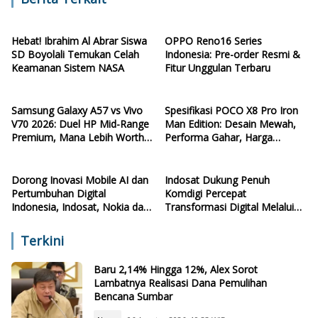
Hebat! Ibrahim Al Abrar Siswa
OPPO Reno16 Series
SD Boyolali Temukan Celah
Indonesia: Pre-order Resmi &
Keamanan Sistem NASA
Fitur Unggulan Terbaru
Samsung Galaxy A57 vs Vivo
Spesifikasi POCO X8 Pro Iron
V70 2026: Duel HP Mid-Range
Man Edition: Desain Mewah,
Premium, Mana Lebih Worth
Performa Gahar, Harga
It?
Terjangkau
Dorong Inovasi Mobile AI dan
Indosat Dukung Penuh
Pertumbuhan Digital
Komdigi Percepat
Indonesia, Indosat, Nokia dan
Transformasi Digital Melalui
NVIDIA Resmikan AI-RAN
GSIH Medan
Research Center
Terkini
Baru 2,14% Hingga 12%, Alex Sorot
Lambatnya Realisasi Dana Pemulihan
Bencana Sumbar