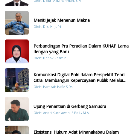
Oleh: Dzikri Aziz Rahman, S.H
Meniti Jejak Menenun Makna
Oleh: Drs. H. Jufri
Perbandingan Pra Peradilan Dalam KUHAP Lama
dengan yang Baru
Oleh: Denok Resmini
Komunikasi Digital Polri dalam Perspektif Teori
Citra: Membangun Kepercayaan Publik Melalui
Konten Humanis Kesiapsiagaan Bencana di
Oleh: Hamzah Hafiz S.Ds.
Sumatera
Ujung Penantian di Gerbang Samudra
Oleh: Andri Kurniawan, S.Pd.I., M.A.
Eksistensi Hukum Adat Minangkabau Dalam