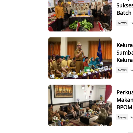
Sukse
Batch 
News
S
Kelur
Sumbar
Kelur
News
R
Perku
Makan
BPOM
News
R