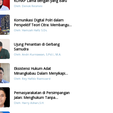
KUHAP Lama dengan yang Baru
Oleh: Denok Resmini
Komunikasi Digital Polri dalam
Perspektif Teori Citra: Membangun
Kepercayaan Publik Melalui Konten
Oleh: Hamzah Hafiz S.Ds.
Humanis Kesiapsiagaan Bencana di
Sumatera
Ujung Penantian di Gerbang
Samudra
Oleh: Andri Kurniawan, S.Pd.I., M.A.
Eksistensi Hukum Adat
Minangkabau Dalam Menyikapi
Prilaku LGBT Analisis Perbandingan
Oleh: Rey Hafidz Riamizard
Dengan Hukum Pidana
Pemasyarakatan di Persimpangan
Jalan: Menghukum Tanpa
Memulihkan?
Oleh: Harry Ashari,S.H.