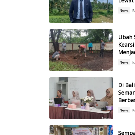
Lewat
News
R
Ubah 
Kears
Menja
News
J
Di Bal
Seman
Berbas
News
K
Sempa