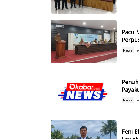
Pacu 
Perpus
News
S
Penuh
Payak
News
S
Feni 