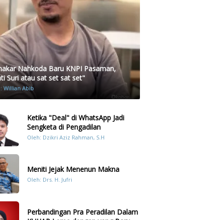
akar Nahkoda Baru KNPI Pasaman,
i Suri atau sat set sat set"
h:
Willian Abib
Ketika "Deal" di WhatsApp Jadi
Sengketa di Pengadilan
Oleh: Dzikri Aziz Rahman, S.H
Meniti Jejak Menenun Makna
Oleh: Drs. H. Jufri
Perbandingan Pra Peradilan Dalam