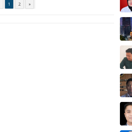
1
2
»