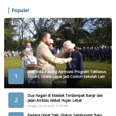
Populer
Wali Kota Padang Apresiasi Program Takhasus
1
MAN 3, Dinilai Layak Jadi Contoh Sekolah Lain
Senin, 27 Juli 2026, 13:47 WIB
Dua Nagari di Malalak Terdampak Banjir dan
2
Jalan Amblas Akibat Hujan Lebat
Minggu, 26 Juli 2026, 15:20 WIB
Padang Great Sale: Diskon Sambungan Baru