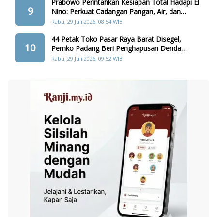
Prabowo Perintahkan Kesiapan Total Hadapi El
9
Nino: Perkuat Cadangan Pangan, Air, dan
Teknologi
Rabu, 29 Juli 2026, 08:54 WIB
44 Petak Toko Pasar Raya Barat Disegel,
10
Pemko Padang Beri Penghapusan Denda
Retribusi
Rabu, 29 Juli 2026, 09:52 WIB