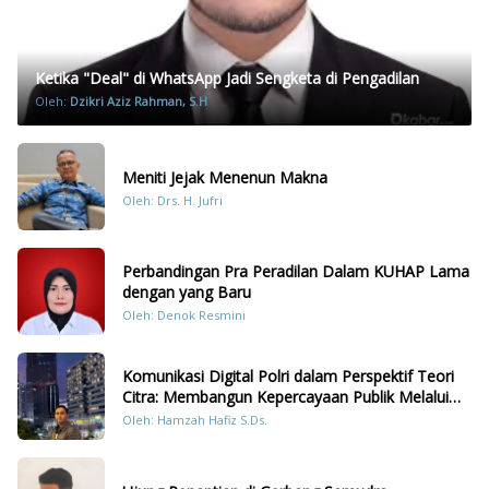
Ketika "Deal" di WhatsApp Jadi Sengketa di Pengadilan
Oleh:
Dzikri Aziz Rahman, S.H
Meniti Jejak Menenun Makna
Oleh: Drs. H. Jufri
Perbandingan Pra Peradilan Dalam KUHAP Lama
dengan yang Baru
Oleh: Denok Resmini
Komunikasi Digital Polri dalam Perspektif Teori
Citra: Membangun Kepercayaan Publik Melalui
Konten Humanis Kesiapsiagaan Bencana di
Oleh: Hamzah Hafiz S.Ds.
Sumatera