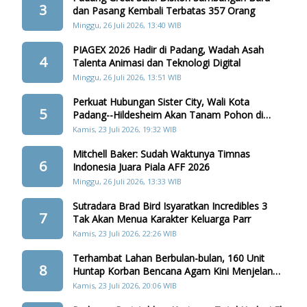
3
dan Pasang Kembali Terbatas 357 Orang
Minggu, 26 Juli 2026, 13:40 WIB
PIAGEX 2026 Hadir di Padang, Wadah Asah
4
Talenta Animasi dan Teknologi Digital
Minggu, 26 Juli 2026, 13:51 WIB
Perkuat Hubungan Sister City, Wali Kota
5
Padang--Hildesheim Akan Tanam Pohon di
Batang Arau
Kamis, 23 Juli 2026, 19:32 WIB
Mitchell Baker: Sudah Waktunya Timnas
6
Indonesia Juara Piala AFF 2026
Minggu, 26 Juli 2026, 13:33 WIB
Sutradara Brad Bird Isyaratkan Incredibles 3
7
Tak Akan Menua Karakter Keluarga Parr
Kamis, 23 Juli 2026, 22:26 WIB
Terhambat Lahan Berbulan-bulan, 160 Unit
8
Huntap Korban Bencana Agam Kini Menjelang
Realisasi
Kamis, 23 Juli 2026, 20:06 WIB