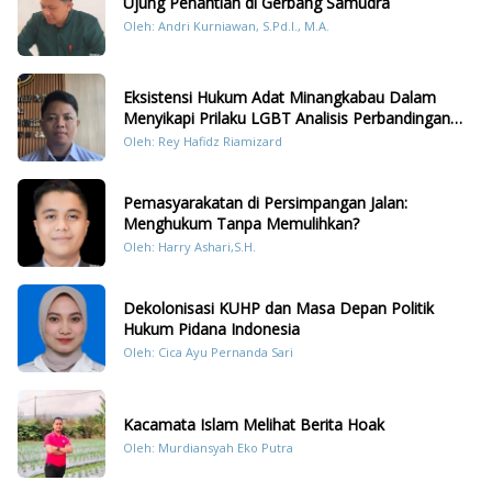
Ujung Penantian di Gerbang Samudra
Oleh: Andri Kurniawan, S.Pd.I., M.A.
Eksistensi Hukum Adat Minangkabau Dalam
Menyikapi Prilaku LGBT Analisis Perbandingan
Dengan Hukum Pidana
Oleh: Rey Hafidz Riamizard
Pemasyarakatan di Persimpangan Jalan:
Menghukum Tanpa Memulihkan?
Oleh: Harry Ashari,S.H.
Dekolonisasi KUHP dan Masa Depan Politik
Hukum Pidana Indonesia
Oleh: Cica Ayu Pernanda Sari
Kacamata Islam Melihat Berita Hoak
Oleh: Murdiansyah Eko Putra