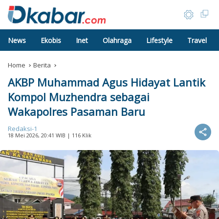
News
Ekobis
Inet
Olahraga
Lifestyle
Travel
Home
Berita
AKBP Muhammad Agus Hidayat Lantik
Kompol Muzhendra sebagai
Wakapolres Pasaman Baru
Redaksi-1
18 Mei 2026, 20:41 WIB
| 116 Klik