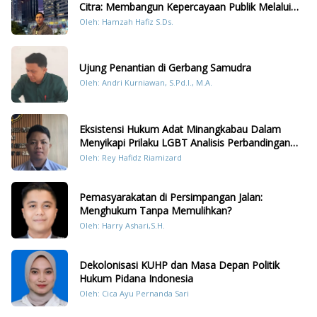
Citra: Membangun Kepercayaan Publik Melalui
Konten Humanis Kesiapsiagaan Bencana di
Oleh: Hamzah Hafiz S.Ds.
Sumatera
Ujung Penantian di Gerbang Samudra
Oleh: Andri Kurniawan, S.Pd.I., M.A.
Eksistensi Hukum Adat Minangkabau Dalam
Menyikapi Prilaku LGBT Analisis Perbandingan
Dengan Hukum Pidana
Oleh: Rey Hafidz Riamizard
Pemasyarakatan di Persimpangan Jalan:
Menghukum Tanpa Memulihkan?
Oleh: Harry Ashari,S.H.
Dekolonisasi KUHP dan Masa Depan Politik
Hukum Pidana Indonesia
Oleh: Cica Ayu Pernanda Sari