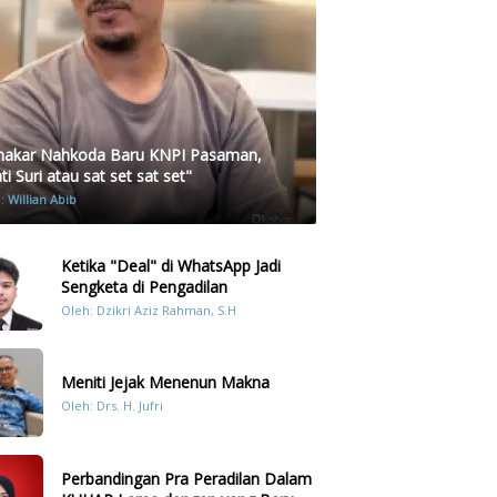
akar Nahkoda Baru KNPI Pasaman,
i Suri atau sat set sat set"
h:
Willian Abib
Ketika "Deal" di WhatsApp Jadi
Sengketa di Pengadilan
Oleh: Dzikri Aziz Rahman, S.H
Meniti Jejak Menenun Makna
Oleh: Drs. H. Jufri
Perbandingan Pra Peradilan Dalam