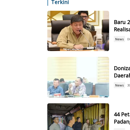
Terkini
Baru 
Reali
News
0
Doniz
Daerah
News
3
44 Pet
Padan