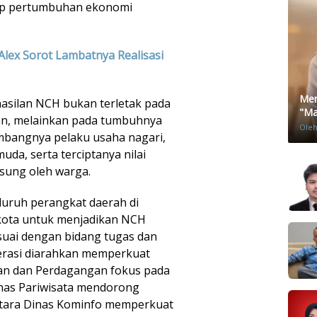
ap pertumbuhan ekonomi
Alex Sorot Lambatnya Realisasi
Men
silan NCH bukan terletak pada
"Mat
an, melainkan pada tumbuhnya
Ole
mbangnya pelaku usaha nagari,
da, serta terciptanya nilai
sung oleh warga.
luruh perangkat daerah di
kota untuk menjadikan NCH
suai dengan bidang tugas dan
erasi diarahkan memperkuat
an dan Perdagangan fokus pada
as Pariwisata mendorong
ntara Dinas Kominfo memperkuat