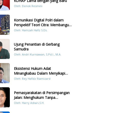
KUHAP Lama dengan yang Baru
Oleh: Denok Resmini
Komunikasi Digital Polri dalam
Perspektif Teori Citra: Membangun
Kepercayaan Publik Melalui Konten
Oleh: Hamzah Hafiz S.Ds.
Humanis Kesiapsiagaan Bencana di
Sumatera
Ujung Penantian di Gerbang
Samudra
Oleh: Andri Kurniawan, S.Pd.I., M.A.
Eksistensi Hukum Adat
Minangkabau Dalam Menyikapi
Prilaku LGBT Analisis Perbandingan
Oleh: Rey Hafidz Riamizard
Dengan Hukum Pidana
Pemasyarakatan di Persimpangan
Jalan: Menghukum Tanpa
Memulihkan?
Oleh: Harry Ashari,S.H.