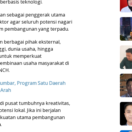
berbasis teknologi.
ikan sebagai penggerak utama
ktor agar seluruh potensi nagari
em pembangunan yang terpadu.
n berbagai pihak eksternal,
gi, dunia usaha, hingga
h untuk memperkuat
 pembinaan usaha masyarakat di
NCH.
Sumbar, Program Satu Daerah
 Arah
di pusat tumbuhnya kreativitas,
ensi lokal. Jika ini berjalan
 kekuatan utama pembangunan
.