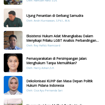
Oleh: Hamzah Hafiz S.Ds.
Sumatera
Ujung Penantian di Gerbang Samudra
Oleh: Andri Kurniawan, S.Pd.I., M.A.
Eksistensi Hukum Adat Minangkabau Dalam
Menyikapi Prilaku LGBT Analisis Perbandingan
Dengan Hukum Pidana
Oleh: Rey Hafidz Riamizard
Pemasyarakatan di Persimpangan Jalan:
Menghukum Tanpa Memulihkan?
Oleh: Harry Ashari,S.H.
Dekolonisasi KUHP dan Masa Depan Politik
Hukum Pidana Indonesia
Oleh: Cica Ayu Pernanda Sari