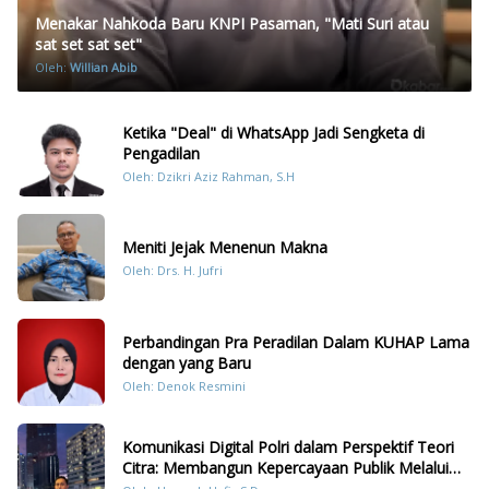
Menakar Nahkoda Baru KNPI Pasaman, "Mati Suri atau
sat set sat set"
Oleh:
Willian Abib
Ketika "Deal" di WhatsApp Jadi Sengketa di
Pengadilan
Oleh: Dzikri Aziz Rahman, S.H
Meniti Jejak Menenun Makna
Oleh: Drs. H. Jufri
Perbandingan Pra Peradilan Dalam KUHAP Lama
dengan yang Baru
Oleh: Denok Resmini
Komunikasi Digital Polri dalam Perspektif Teori
Citra: Membangun Kepercayaan Publik Melalui
Konten Humanis Kesiapsiagaan Bencana di