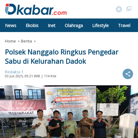
News
Ekobis
Inet
Olahraga
Lifestyle
Travel
Home
Berita
Polsek Nanggalo Ringkus Pengedar
Sabu di Kelurahan Dadok
Redaksi-1
03 Juli 2025, 09:21 WIB
| 114 Klik