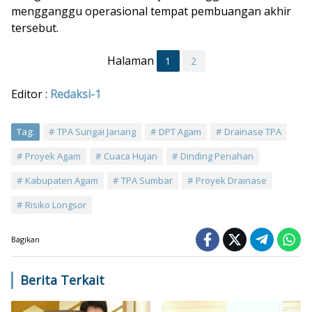
mengganggu operasional tempat pembuangan akhir
tersebut.
Halaman
1
2
Editor :
Redaksi-1
Tag:
TPA Sungai Jariang
DPT Agam
Drainase TPA
Proyek Agam
Cuaca Hujan
Dinding Penahan
Kabupaten Agam
TPA Sumbar
Proyek Drainase
Risiko Longsor
Bagikan
Berita Terkait