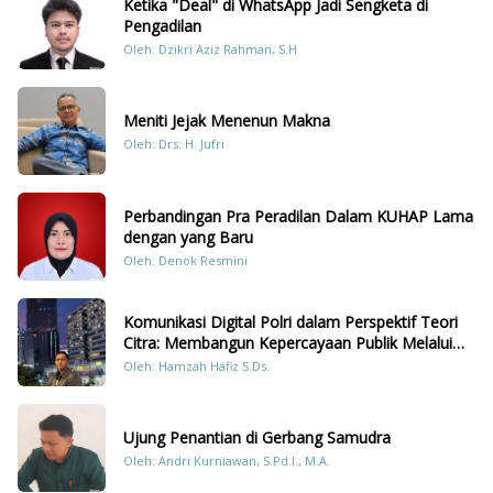
Ketika "Deal" di WhatsApp Jadi Sengketa di
Pengadilan
Oleh: Dzikri Aziz Rahman, S.H
Meniti Jejak Menenun Makna
Oleh: Drs. H. Jufri
Perbandingan Pra Peradilan Dalam KUHAP Lama
dengan yang Baru
Oleh: Denok Resmini
Komunikasi Digital Polri dalam Perspektif Teori
Citra: Membangun Kepercayaan Publik Melalui
Konten Humanis Kesiapsiagaan Bencana di
Oleh: Hamzah Hafiz S.Ds.
Sumatera
Ujung Penantian di Gerbang Samudra
Oleh: Andri Kurniawan, S.Pd.I., M.A.