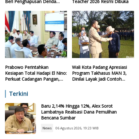
Beri Penghapusan Denda
Teacher 2026 Resmi Dibuka
Retribusi
Prabowo Perintahkan
Wali Kota Padang Apresiasi
Kesiapan Total Hadapi El Nino:
Program Takhasus MAN 3,
Perkuat Cadangan Pangan,
Dinilai Layak Jadi Contoh
Air, dan Teknologi
Sekolah Lain
Terkini
Baru 2,14% Hingga 12%, Alex Sorot
Lambatnya Realisasi Dana Pemulihan
Bencana Sumbar
News
06 Agustus 2026, 19:23 WIB