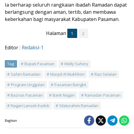
Ia berharap seluruh rangkaian ibadah Ramadan dapat
berlangsung dengan aman, tertib, dan membawa
keberkahan bagi masyarakat Kabupaten Pasaman.
Halaman
1
2
Editor :
Redaksi-1
Tag:
Bupati Pasaman
Welly Suhery
Safari Ramadan
Masjid Al Mukhlisin
Rao Selatan
Program Unggulan
Pasaman Bangkit
Baznas Pasaman
Bank Nagari
Ramadan Pasaman
Nagari Lansek Kadok
Silaturahmi Ramadan
Bagikan