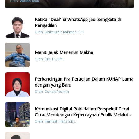
Oleh:
Willian Abib
Ketika "Deal" di WhatsApp Jadi Sengketa di
Pengadilan
Oleh: Dzikri Aziz Rahman, S.H
Meniti Jejak Menenun Makna
Oleh: Drs. H. Jufri
Perbandingan Pra Peradilan Dalam KUHAP Lama
dengan yang Baru
Oleh: Denok Resmini
Komunikasi Digital Polri dalam Perspektif Teori
Citra: Membangun Kepercayaan Publik Melalui
Konten Humanis Kesiapsiagaan Bencana di
Oleh: Hamzah Hafiz S.Ds.
Sumatera