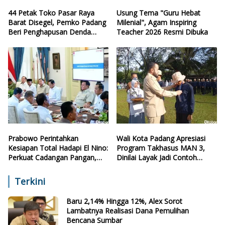
44 Petak Toko Pasar Raya
Usung Tema "Guru Hebat
Barat Disegel, Pemko Padang
Milenial", Agam Inspiring
Beri Penghapusan Denda
Teacher 2026 Resmi Dibuka
Retribusi
Prabowo Perintahkan
Wali Kota Padang Apresiasi
Kesiapan Total Hadapi El Nino:
Program Takhasus MAN 3,
Perkuat Cadangan Pangan,
Dinilai Layak Jadi Contoh
Air, dan Teknologi
Sekolah Lain
Terkini
Baru 2,14% Hingga 12%, Alex Sorot
Lambatnya Realisasi Dana Pemulihan
Bencana Sumbar