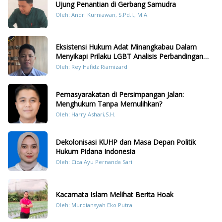
Ujung Penantian di Gerbang Samudra
Oleh: Andri Kurniawan, S.Pd.I., M.A.
Eksistensi Hukum Adat Minangkabau Dalam
Menyikapi Prilaku LGBT Analisis Perbandingan
Dengan Hukum Pidana
Oleh: Rey Hafidz Riamizard
Pemasyarakatan di Persimpangan Jalan:
Menghukum Tanpa Memulihkan?
Oleh: Harry Ashari,S.H.
Dekolonisasi KUHP dan Masa Depan Politik
Hukum Pidana Indonesia
Oleh: Cica Ayu Pernanda Sari
Kacamata Islam Melihat Berita Hoak
Oleh: Murdiansyah Eko Putra