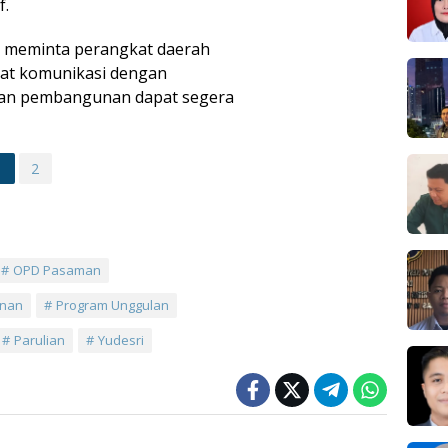
f.
y meminta perangkat daerah
at komunikasi dengan
lan pembangunan dapat segera
1
2
OPD Pasaman
unan
Program Unggulan
Parulian
Yudesri