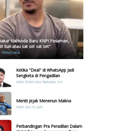
akar Nahkoda Baru KNPI Pasaman,
i Suri atau sat set sat set"
h:
Willian Abib
Ketika "Deal" di WhatsApp Jadi
Sengketa di Pengadilan
Oleh: Dzikri Aziz Rahman, S.H
Meniti Jejak Menenun Makna
Oleh: Drs. H. Jufri
Perbandingan Pra Peradilan Dalam