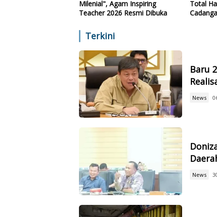
Milenial", Agam Inspiring
Total Ha
Teacher 2026 Resmi Dibuka
Cadanga
Teknolo
Terkini
Baru 
Reali
News
0
Doniz
Daerah
News
3