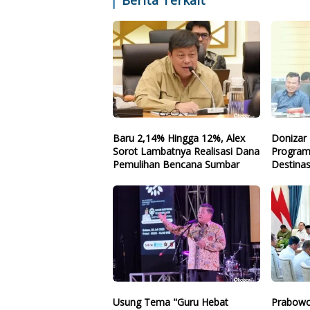
Berita Terkait
Baru 2,14% Hingga 12%, Alex
Donizar 
Sorot Lambatnya Realisasi Dana
Program
Pemulihan Bencana Sumbar
Destinas
Arah
Usung Tema "Guru Hebat
Prabowo