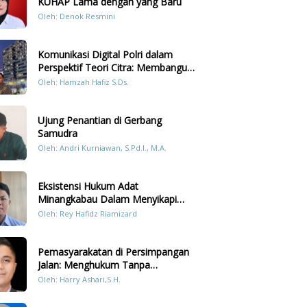
KUHAP Lama dengan yang Baru
Oleh: Denok Resmini
Komunikasi Digital Polri dalam
Perspektif Teori Citra: Membangun
Kepercayaan Publik Melalui Konten
Oleh: Hamzah Hafiz S.Ds.
Humanis Kesiapsiagaan Bencana di
Sumatera
Ujung Penantian di Gerbang
Samudra
Oleh: Andri Kurniawan, S.Pd.I., M.A.
Eksistensi Hukum Adat
Minangkabau Dalam Menyikapi
Prilaku LGBT Analisis Perbandingan
Oleh: Rey Hafidz Riamizard
Dengan Hukum Pidana
Pemasyarakatan di Persimpangan
Jalan: Menghukum Tanpa
Memulihkan?
Oleh: Harry Ashari,S.H.