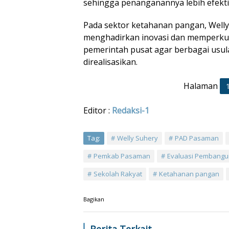
sehingga penanganannya lebih efekti
Pada sektor ketahanan pangan, Well
menghadirkan inovasi dan memperku
pemerintah pusat agar berbagai usu
direalisasikan.
Halaman
Editor :
Redaksi-1
Tag:
Welly Suhery
PAD Pasaman
Pemkab Pasaman
Evaluasi Pembang
Sekolah Rakyat
Ketahanan pangan
Bagikan