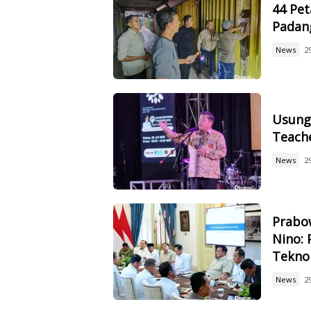
44 Pet
Padan
News
2
Usung 
Teach
News
2
Prabow
Nino: 
Tekno
News
2