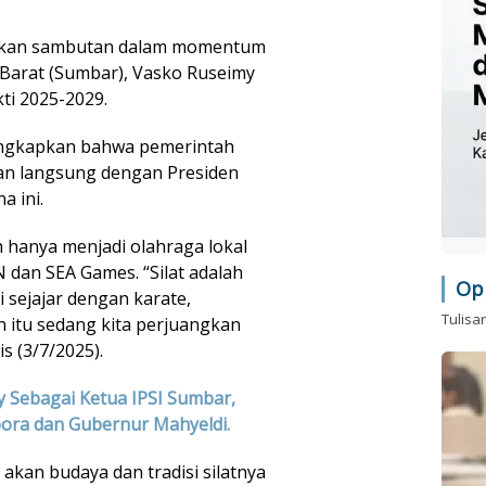
rikan sambutan dalam momentum
Barat (Sumbar), Vasko Ruseimy
ti 2025-2029.
ungkapkan bahwa pemerintah
an langsung dengan Presiden
a ini.
h hanya menjadi olahraga lokal
 dan SEA Games. “Silat adalah
Op
ri sejajar dengan karate,
Tulisa
n itu sedang kita perjuangkan
s (3/7/2025).
y Sebagai Ketua IPSI Sumbar,
ora dan Gubernur Mahyeldi.
 akan budaya dan tradisi silatnya