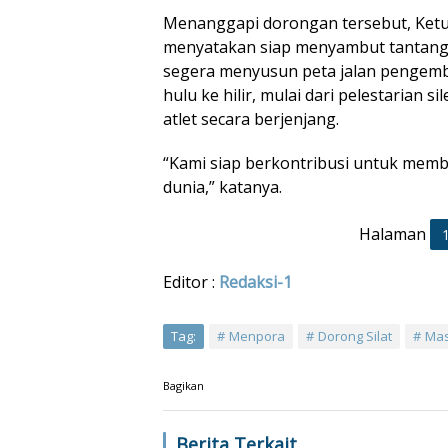
Menanggapi dorongan tersebut, Ketu
menyatakan siap menyambut tantanga
segera menyusun peta jalan pengemb
hulu ke hilir, mulai dari pelestarian s
atlet secara berjenjang.
“Kami siap berkontribusi untuk memba
dunia,” katanya.
Halaman
Editor :
Redaksi-1
Tag:
Menpora
Dorong Silat
Mas
Bagikan
Berita Terkait