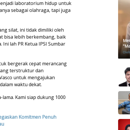
menjadi laboratorium hidup untuk
nya sebagai olahraga, tapi juga
 silat, ini tidak dimiliki oleh
lat bisa lebih berkembang, baik
Men
 Ini lah PR Ketua IPSI Sumbar
"Mat
Ole
tuk bergerak cepat merancang
ang terstruktur dan
 Vasco untuk mengajukan
dalam waktu dekat.
-lama. Kami siap dukung 1000
egaskan Komitmen Penuh
au