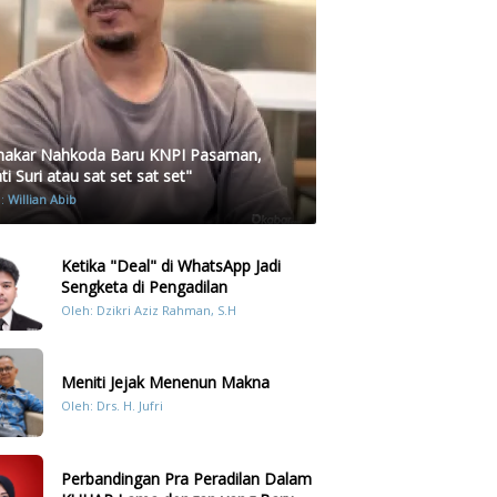
akar Nahkoda Baru KNPI Pasaman,
i Suri atau sat set sat set"
h:
Willian Abib
Ketika "Deal" di WhatsApp Jadi
Sengketa di Pengadilan
Oleh: Dzikri Aziz Rahman, S.H
Meniti Jejak Menenun Makna
Oleh: Drs. H. Jufri
Perbandingan Pra Peradilan Dalam