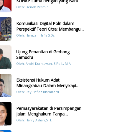
KUHAP Lama dengan yang Baru
Oleh: Denok Resmini
Komunikasi Digital Polri dalam
Perspektif Teori Citra: Membangun
Kepercayaan Publik Melalui Konten
Oleh: Hamzah Hafiz S.Ds.
Humanis Kesiapsiagaan Bencana di
Sumatera
Ujung Penantian di Gerbang
Samudra
Oleh: Andri Kurniawan, S.Pd.I., M.A.
Eksistensi Hukum Adat
Minangkabau Dalam Menyikapi
Prilaku LGBT Analisis Perbandingan
Oleh: Rey Hafidz Riamizard
Dengan Hukum Pidana
Pemasyarakatan di Persimpangan
Jalan: Menghukum Tanpa
Memulihkan?
Oleh: Harry Ashari,S.H.