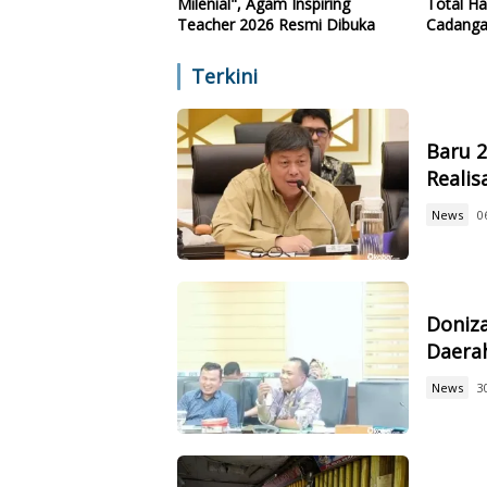
Milenial", Agam Inspiring
Total Ha
Teacher 2026 Resmi Dibuka
Cadanga
Teknolo
Terkini
Baru 
Reali
News
0
Doniz
Daerah
News
3