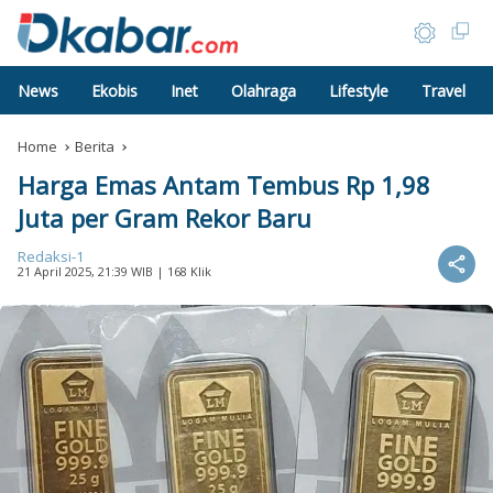
News
Ekobis
Inet
Olahraga
Lifestyle
Travel
Home
Berita
Harga Emas Antam Tembus Rp 1,98
Juta per Gram Rekor Baru
Redaksi-1
21 April 2025, 21:39 WIB
| 168 Klik