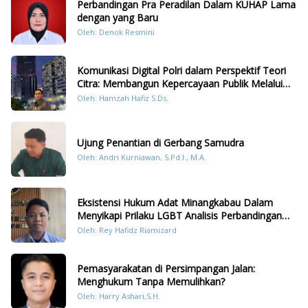
Perbandingan Pra Peradilan Dalam KUHAP Lama
dengan yang Baru
Oleh: Denok Resmini
Komunikasi Digital Polri dalam Perspektif Teori
Citra: Membangun Kepercayaan Publik Melalui
Konten Humanis Kesiapsiagaan Bencana di
Oleh: Hamzah Hafiz S.Ds.
Sumatera
Ujung Penantian di Gerbang Samudra
Oleh: Andri Kurniawan, S.Pd.I., M.A.
Eksistensi Hukum Adat Minangkabau Dalam
Menyikapi Prilaku LGBT Analisis Perbandingan
Dengan Hukum Pidana
Oleh: Rey Hafidz Riamizard
Pemasyarakatan di Persimpangan Jalan:
Menghukum Tanpa Memulihkan?
Oleh: Harry Ashari,S.H.