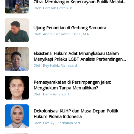
Citra: Membangun Kepercayaan Publik Melalui
Konten Humanis Kesiapsiagaan Bencana di
Oleh: Hamzah Hafiz S.Ds.
Sumatera
Ujung Penantian di Gerbang Samudra
Oleh: Andri Kurniawan, S.Pd.I., M.A.
Eksistensi Hukum Adat Minangkabau Dalam
Menyikapi Prilaku LGBT Analisis Perbandingan
Dengan Hukum Pidana
Oleh: Rey Hafidz Riamizard
Pemasyarakatan di Persimpangan Jalan:
Menghukum Tanpa Memulihkan?
Oleh: Harry Ashari,S.H.
Dekolonisasi KUHP dan Masa Depan Politik
Hukum Pidana Indonesia
Oleh: Cica Ayu Pernanda Sari