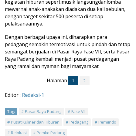
kegiatan hiburan seperti
musik langsung
dan
lomba
mewarnai anak-anak
akan diadakan dua kali sebulan,
dengan target sekitar 500 peserta di setiap
pelaksanaannya.
Dengan berbagai upaya ini, diharapkan para
pedagang semakin termotivasi untuk pindah dan tetap
semangat berjualan di Pasar Raya Fase VII, serta Pasar
Raya Padang kembali menjadi pusat perdagangan
yang ramai dan nyaman bagi masyarakat.
Halaman
1
2
Editor :
Redaksi-1
Tag:
Pasar Raya Padang
Fase VII
Pusat Kuliner dan Hiburan
Pedagang
Permindo
Relokasi
Pemko Padang