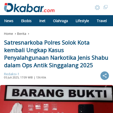
News
Ekobis
Inet
Olahraga
Lifestyle
Travel
Home
Berita
Satresnarkoba Polres Solok Kota
kembali Ungkap Kasus
Penyalahgunaan Narkotika Jenis Shabu
dalam Ops Antik Singgalang 2025
Redaksi-1
05 Juli 2025, 17:09 WIB
| 136 Klik