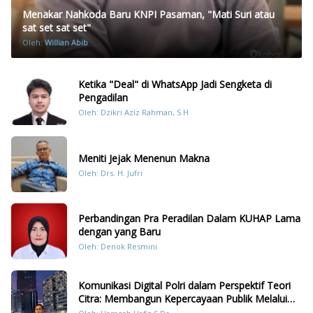
Menakar Nahkoda Baru KNPI Pasaman, "Mati Suri atau
sat set sat set"
Oleh:
Willian Abib
Ketika "Deal" di WhatsApp Jadi Sengketa di
Pengadilan
Oleh: Dzikri Aziz Rahman, S.H
Meniti Jejak Menenun Makna
Oleh: Drs. H. Jufri
Perbandingan Pra Peradilan Dalam KUHAP Lama
dengan yang Baru
Oleh: Denok Resmini
Komunikasi Digital Polri dalam Perspektif Teori
Citra: Membangun Kepercayaan Publik Melalui
Konten Humanis Kesiapsiagaan Bencana di