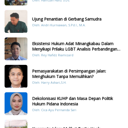
Oleh: Hamzah Hafiz S.Ds.
Sumatera
Ujung Penantian di Gerbang Samudra
Oleh: Andri Kurniawan, S.Pd.I., M.A.
Eksistensi Hukum Adat Minangkabau Dalam
Menyikapi Prilaku LGBT Analisis Perbandingan
Dengan Hukum Pidana
Oleh: Rey Hafidz Riamizard
Pemasyarakatan di Persimpangan Jalan:
Menghukum Tanpa Memulihkan?
Oleh: Harry Ashari,S.H.
Dekolonisasi KUHP dan Masa Depan Politik
Hukum Pidana Indonesia
Oleh: Cica Ayu Pernanda Sari