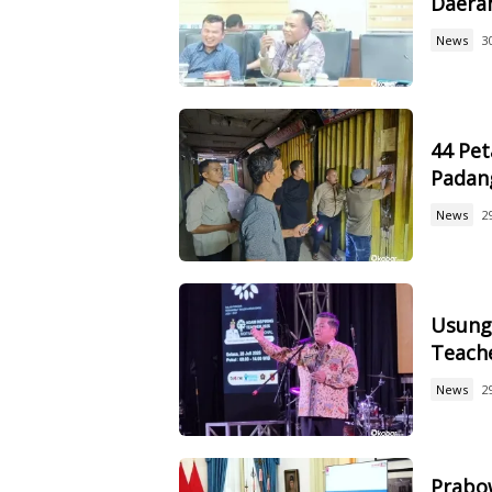
Daerah
News
3
44 Pet
Padan
News
2
Usung 
Teach
News
2
Prabow