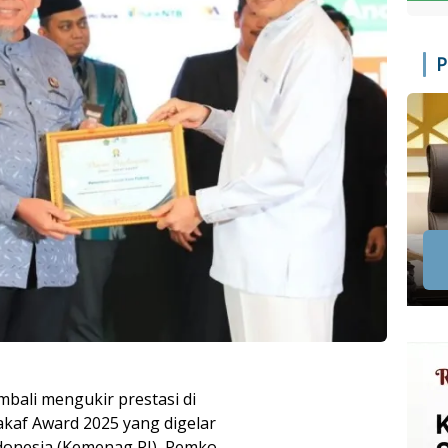
P
bali mengukir prestasi di
akaf Award 2025 yang digelar
donesia (Kemenag RI), Pemko