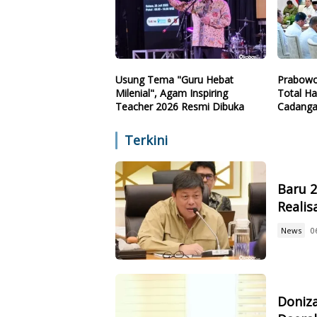
Usung Tema "Guru Hebat
Prabowo
Milenial", Agam Inspiring
Total Ha
Teacher 2026 Resmi Dibuka
Cadanga
Teknolo
Terkini
Baru 
Reali
News
0
Doniz