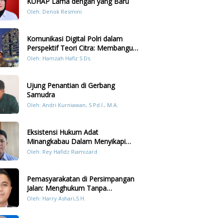
KUHAP Lama dengan yang Baru
Oleh: Denok Resmini
Komunikasi Digital Polri dalam
Perspektif Teori Citra: Membangun
Kepercayaan Publik Melalui Konten
Oleh: Hamzah Hafiz S.Ds.
Humanis Kesiapsiagaan Bencana di
Sumatera
Ujung Penantian di Gerbang
Samudra
Oleh: Andri Kurniawan, S.Pd.I., M.A.
Eksistensi Hukum Adat
Minangkabau Dalam Menyikapi
Prilaku LGBT Analisis Perbandingan
Oleh: Rey Hafidz Riamizard
Dengan Hukum Pidana
Pemasyarakatan di Persimpangan
Jalan: Menghukum Tanpa
Memulihkan?
Oleh: Harry Ashari,S.H.