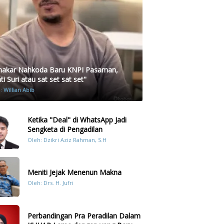
akar Nahkoda Baru KNPI Pasaman,
i Suri atau sat set sat set"
h:
Willian Abib
Ketika "Deal" di WhatsApp Jadi
Sengketa di Pengadilan
Oleh: Dzikri Aziz Rahman, S.H
Meniti Jejak Menenun Makna
Oleh: Drs. H. Jufri
Perbandingan Pra Peradilan Dalam