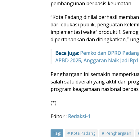
pembangunan berbasis keumatan.
“Kota Padang dinilai berhasil membang
dari edukasi publik, penguatan kele
implementasi wakaf produktif. Semoga
dipertahankan dan ditingkatkan,” un
Baca juga:
Pemko dan DPRD Padang
APBD 2025, Anggaran Naik Jadi Rp10
Penghargaan ini semakin memperkuat
salah satu daerah yang aktif dan pr
program keagamaan nasional berbasi
(*)
Editor :
Redaksi-1
Tag:
Kota Padang
Penghargaan