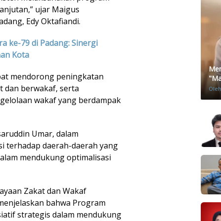
anjutan,” ujar Maigus
dang, Edy Oktafiandi.
a ke-79 di Padang: Sinergi
an Kota
Men
apat mendorong peningkatan
"Mat
t dan berwakaf, serta
Ole
ngelolaan wakaf yang berdampak
saruddin Umar, dalam
i terhadap daerah-daerah yang
alam mendukung optimalisasi
dayaan Zakat dan Wakaf
 menjelaskan bahwa Program
iatif strategis dalam mendukung