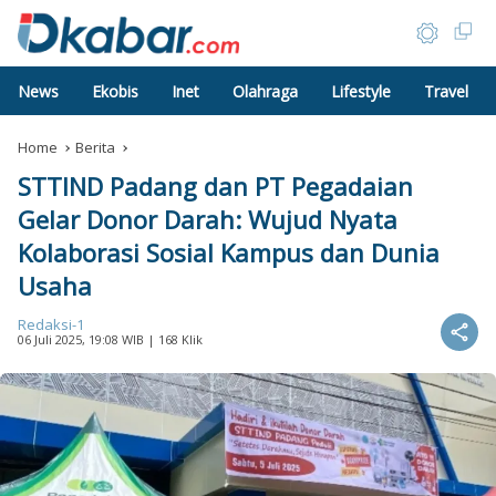
News
Ekobis
Inet
Olahraga
Lifestyle
Travel
Home
Berita
STTIND Padang dan PT Pegadaian
Gelar Donor Darah: Wujud Nyata
Kolaborasi Sosial Kampus dan Dunia
Usaha
Redaksi-1
06 Juli 2025, 19:08 WIB
| 168 Klik