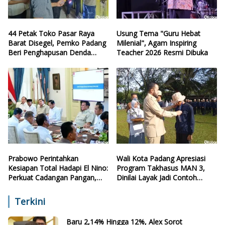
44 Petak Toko Pasar Raya
Usung Tema "Guru Hebat
Barat Disegel, Pemko Padang
Milenial", Agam Inspiring
Beri Penghapusan Denda
Teacher 2026 Resmi Dibuka
Retribusi
Prabowo Perintahkan
Wali Kota Padang Apresiasi
Kesiapan Total Hadapi El Nino:
Program Takhasus MAN 3,
Perkuat Cadangan Pangan,
Dinilai Layak Jadi Contoh
Air, dan Teknologi
Sekolah Lain
Terkini
Baru 2,14% Hingga 12%, Alex Sorot