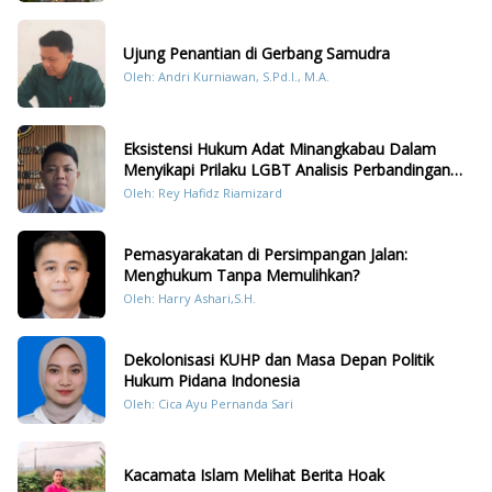
Sumatera
Ujung Penantian di Gerbang Samudra
Oleh: Andri Kurniawan, S.Pd.I., M.A.
Eksistensi Hukum Adat Minangkabau Dalam
Menyikapi Prilaku LGBT Analisis Perbandingan
Dengan Hukum Pidana
Oleh: Rey Hafidz Riamizard
Pemasyarakatan di Persimpangan Jalan:
Menghukum Tanpa Memulihkan?
Oleh: Harry Ashari,S.H.
Dekolonisasi KUHP dan Masa Depan Politik
Hukum Pidana Indonesia
Oleh: Cica Ayu Pernanda Sari
Kacamata Islam Melihat Berita Hoak