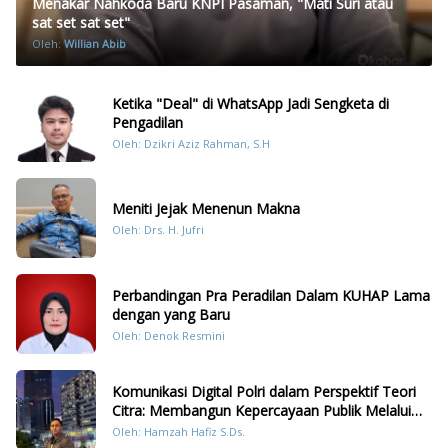
Menakar Nahkoda Baru KNPI Pasaman, "Mati Suri atau
sat set sat set"
Oleh:
Willian Abib
Ketika "Deal" di WhatsApp Jadi Sengketa di
Pengadilan
Oleh: Dzikri Aziz Rahman, S.H
Meniti Jejak Menenun Makna
Oleh: Drs. H. Jufri
Perbandingan Pra Peradilan Dalam KUHAP Lama
dengan yang Baru
Oleh: Denok Resmini
Komunikasi Digital Polri dalam Perspektif Teori
Citra: Membangun Kepercayaan Publik Melalui
Konten Humanis Kesiapsiagaan Bencana di
Oleh: Hamzah Hafiz S.Ds.