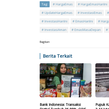
Tag:
HargaEmas
HargaEmasHariIni
UpdateHargaEmas
InvestasiEmas
InvestasiHariIni
EmasHariIni
Harg
InvestasiAman
EmasMasaDepan
Bagikan
Berita Terkait
Bank Indonesia: Transaksi
Pupuk Ka