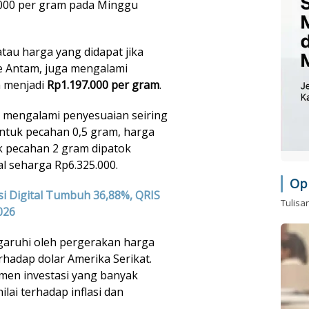
.000 per gram pada Minggu
tau harga yang didapat jika
ke Antam, juga mengalami
m menjadi
Rp1.197.000 per gram
.
 mengalami penyesuaian seiring
ntuk pecahan 0,5 gram, harga
k pecahan 2 gram dipatok
al seharga Rp6.325.000.
Op
si Digital Tumbuh 36,88%, QRIS
Tulisa
026
garuhi oleh pergerakan harga
erhadap dolar Amerika Serikat.
umen investasi yang banyak
lai terhadap inflasi dan