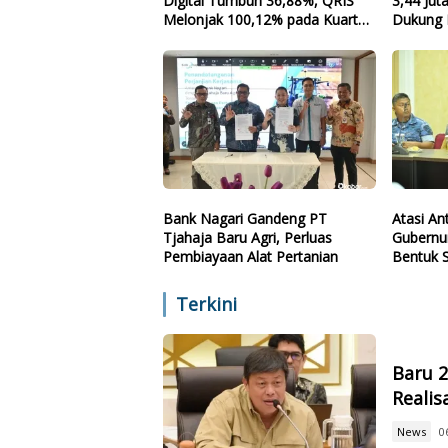
Digital Tumbuh 36,88%, QRIS
3,44 Jut
Melonjak 100,12% pada Kuartal
Dukung 
II-2026
Nasiona
Bank Nagari Gandeng PT
Atasi A
Tjahaja Baru Agri, Perluas
Gubernur
Pembiayaan Alat Pertanian
Bentuk 
Terkini
Baru 
Reali
News
0