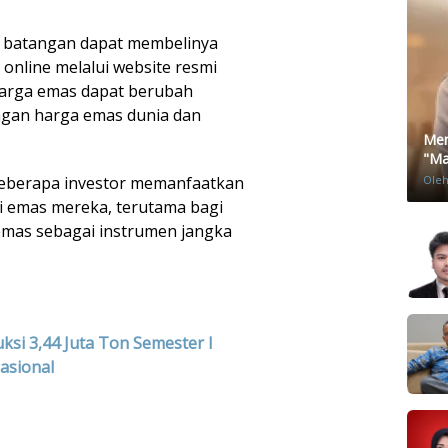
s batangan dapat membelinya
 online melalui website resmi
harga emas dapat berubah
gan harga emas dunia dan
Men
"Mat
Ole
beberapa investor memanfaatkan
 emas mereka, terutama bagi
mas sebagai instrumen jangka
ksi 3,44 Juta Ton Semester I
asional