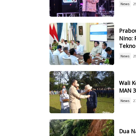
News
2
Prabow
Nino: 
Tekno
News
2
Wali 
MAN 3,
News
2
Dua Na