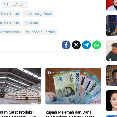
EmasAntam
EmasTurun
CekHargaEmas
aEmasTurun
Antam
TipsInvestasi
FinansialCerdas
ltim Catat Produksi
Rupiah Melemah dan Dana