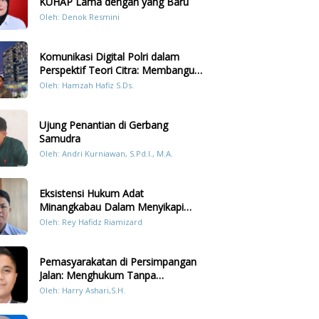
KUHAP Lama dengan yang Baru
Oleh: Denok Resmini
Komunikasi Digital Polri dalam
Perspektif Teori Citra: Membangun
Kepercayaan Publik Melalui Konten
Oleh: Hamzah Hafiz S.Ds.
Humanis Kesiapsiagaan Bencana di
Sumatera
Ujung Penantian di Gerbang
Samudra
Oleh: Andri Kurniawan, S.Pd.I., M.A.
Eksistensi Hukum Adat
Minangkabau Dalam Menyikapi
Prilaku LGBT Analisis Perbandingan
Oleh: Rey Hafidz Riamizard
Dengan Hukum Pidana
Pemasyarakatan di Persimpangan
Jalan: Menghukum Tanpa
Memulihkan?
Oleh: Harry Ashari,S.H.