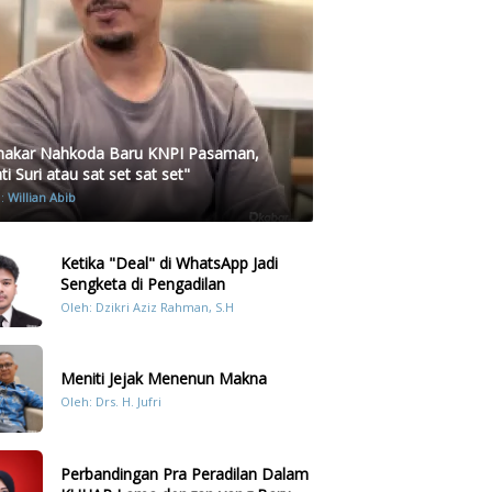
akar Nahkoda Baru KNPI Pasaman,
i Suri atau sat set sat set"
h:
Willian Abib
Ketika "Deal" di WhatsApp Jadi
Sengketa di Pengadilan
Oleh: Dzikri Aziz Rahman, S.H
Meniti Jejak Menenun Makna
Oleh: Drs. H. Jufri
Perbandingan Pra Peradilan Dalam