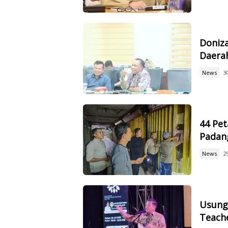
Doniz
Daerah
News
3
44 Pet
Padan
News
2
Usung 
Teach