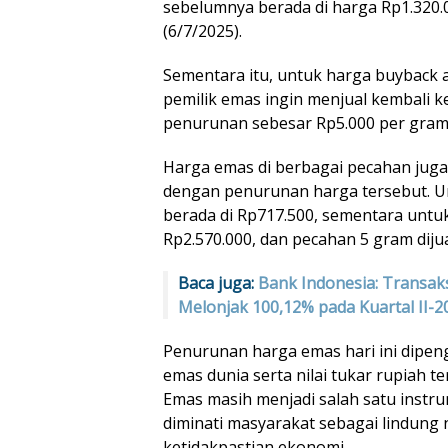
sebelumnya berada di harga Rp1.320
(6/7/2025).
Sementara itu, untuk harga buyback a
pemilik emas ingin menjual kembali 
penurunan sebesar Rp5.000 per gra
Harga emas di berbagai pecahan juga
dengan penurunan harga tersebut. U
berada di Rp717.500, sementara untu
Rp2.570.000, dan pecahan 5 gram diju
Baca juga:
Bank Indonesia: Transak
Melonjak 100,12% pada Kuartal II-2
Penurunan harga emas hari ini dipen
emas dunia serta nilai tukar rupiah t
Emas masih menjadi salah satu instr
diminati masyarakat sebagai lindung ni
ketidakpastian ekonomi.