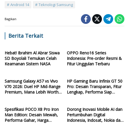
Android 14
Teknologi Samsung
Bagikan
Berita Terkait
Hebat! Ibrahim Al Abrar Siswa
OPPO Reno16 Series
SD Boyolali Temukan Celah
Indonesia: Pre-order Resmi &
Keamanan Sistem NASA
Fitur Unggulan Terbaru
Samsung Galaxy A57 vs Vivo
HP Gaming Baru Infinix GT 50
V70 2026: Duel HP Mid-Range
Pro: Desain Transparan, Fitur
Premium, Mana Lebih Worth
Lengkap, Performa Siap
It?
Ngebut
Spesifikasi POCO X8 Pro Iron
Dorong Inovasi Mobile AI dan
Man Edition: Desain Mewah,
Pertumbuhan Digital
Performa Gahar, Harga
Indonesia, Indosat, Nokia dan
Terjangkau
NVIDIA Resmikan AI-RAN