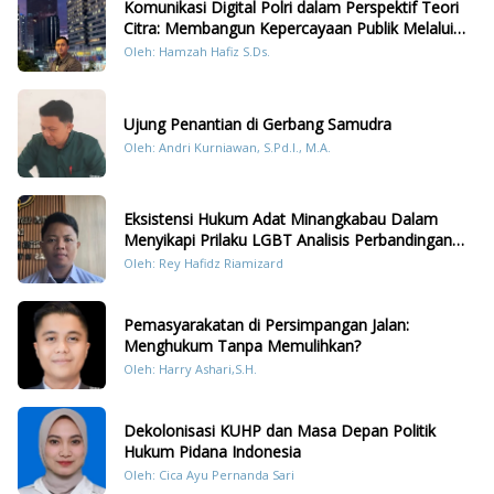
Komunikasi Digital Polri dalam Perspektif Teori
Citra: Membangun Kepercayaan Publik Melalui
Konten Humanis Kesiapsiagaan Bencana di
Oleh: Hamzah Hafiz S.Ds.
Sumatera
Ujung Penantian di Gerbang Samudra
Oleh: Andri Kurniawan, S.Pd.I., M.A.
Eksistensi Hukum Adat Minangkabau Dalam
Menyikapi Prilaku LGBT Analisis Perbandingan
Dengan Hukum Pidana
Oleh: Rey Hafidz Riamizard
Pemasyarakatan di Persimpangan Jalan:
Menghukum Tanpa Memulihkan?
Oleh: Harry Ashari,S.H.
Dekolonisasi KUHP dan Masa Depan Politik
Hukum Pidana Indonesia
Oleh: Cica Ayu Pernanda Sari