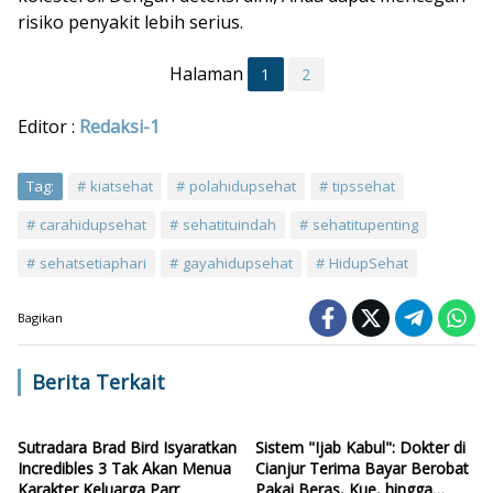
risiko penyakit lebih serius.
Halaman
1
2
Editor :
Redaksi-1
Tag:
kiatsehat
polahidupsehat
tipssehat
carahidupsehat
sehatituindah
sehatitupenting
sehatsetiaphari
gayahidupsehat
HidupSehat
Bagikan
Berita Terkait
Sutradara Brad Bird Isyaratkan
Sistem "Ijab Kabul": Dokter di
Incredibles 3 Tak Akan Menua
Cianjur Terima Bayar Berobat
Karakter Keluarga Parr
Pakai Beras, Kue, hingga