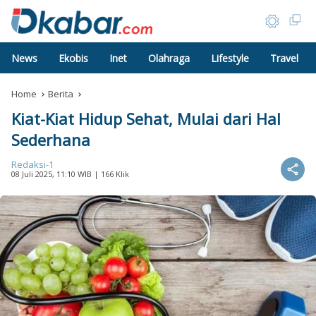
News
Ekobis
Inet
Olahraga
Lifestyle
Travel
Home
Berita
Kiat-Kiat Hidup Sehat, Mulai dari Hal
Sederhana
Redaksi-1
08 Juli 2025, 11:10 WIB
| 166 Klik