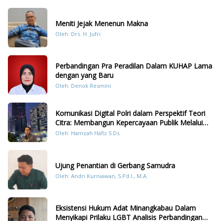
Meniti Jejak Menenun Makna
Oleh: Drs. H. Jufri
Perbandingan Pra Peradilan Dalam KUHAP Lama
dengan yang Baru
Oleh: Denok Resmini
Komunikasi Digital Polri dalam Perspektif Teori
Citra: Membangun Kepercayaan Publik Melalui
Konten Humanis Kesiapsiagaan Bencana di
Oleh: Hamzah Hafiz S.Ds.
Sumatera
Ujung Penantian di Gerbang Samudra
Oleh: Andri Kurniawan, S.Pd.I., M.A.
Eksistensi Hukum Adat Minangkabau Dalam
Menyikapi Prilaku LGBT Analisis Perbandingan