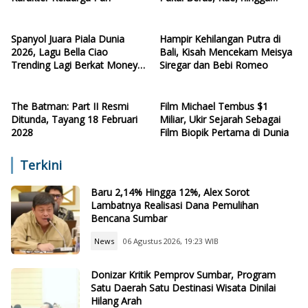
Botol Plastik Bekas
Spanyol Juara Piala Dunia
Hampir Kehilangan Putra di
2026, Lagu Bella Ciao
Bali, Kisah Mencekam Meisya
Trending Lagi Berkat Money
Siregar dan Bebi Romeo
Heist
The Batman: Part II Resmi
Film Michael Tembus $1
Ditunda, Tayang 18 Februari
Miliar, Ukir Sejarah Sebagai
2028
Film Biopik Pertama di Dunia
Terkini
Baru 2,14% Hingga 12%, Alex Sorot
Lambatnya Realisasi Dana Pemulihan
Bencana Sumbar
News
06 Agustus 2026, 19:23 WIB
Donizar Kritik Pemprov Sumbar, Program
Satu Daerah Satu Destinasi Wisata Dinilai
Hilang Arah