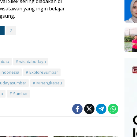
ival Silek sering diadakan di
isatawan yang ingin belajar
ngsung.
1
2
abau
wisatabudaya
siindonesia
ExploreSumbar
budayasumbar
Minangkabau
ra
Sumbar