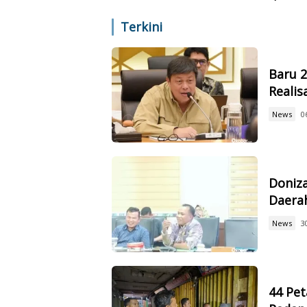
Terpeso
Terkini
Baru 
Reali
News
0
Doniz
Daerah
News
3
44 Pet