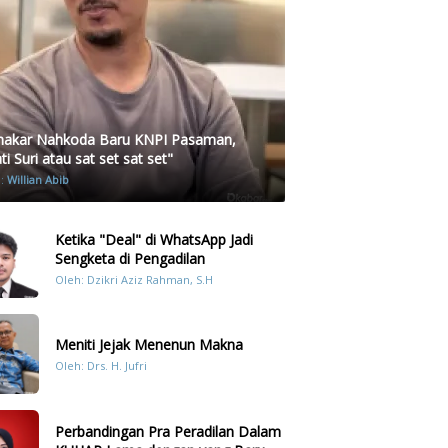
akar Nahkoda Baru KNPI Pasaman,
i Suri atau sat set sat set"
h:
Willian Abib
Ketika "Deal" di WhatsApp Jadi
Sengketa di Pengadilan
Oleh: Dzikri Aziz Rahman, S.H
Meniti Jejak Menenun Makna
Oleh: Drs. H. Jufri
Perbandingan Pra Peradilan Dalam