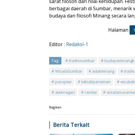
sarat filosofi dan nilai kehidupan. Fest
berbagai daerah di Sumbar, menarik w
budaya dan filosofi Minang secara la
Halaman
Editor :
Redaksi-1
Tag:
tradisisumbar
budayaminangk
WisataSumbar
adatminang
tradi
pacujawi
tabuikpariaman
wisata
aleknagari
randai
wisatanusanta
Bagikan
Berita Terkait