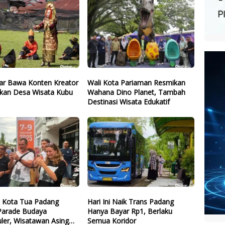
r Bawa Konten Kreator
Wali Kota Pariaman Resmikan
kan Desa Wisata Kubu
Wahana Dino Planet, Tambah
Destinasi Wisata Edukatif
l Kota Tua Padang
Hari Ini Naik Trans Padang
 Parade Budaya
Hanya Bayar Rp1, Berlaku
ler, Wisatawan Asing
Semua Koridor