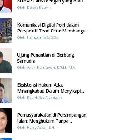
KUHAP Lama dengan yang Baru
Oleh: Denok Resmini
Komunikasi Digital Polri dalam
Perspektif Teori Citra: Membangun
Kepercayaan Publik Melalui Konten
Oleh: Hamzah Hafiz S.Ds.
Humanis Kesiapsiagaan Bencana di
Sumatera
Ujung Penantian di Gerbang
Samudra
Oleh: Andri Kurniawan, S.Pd.I., M.A.
Eksistensi Hukum Adat
Minangkabau Dalam Menyikapi
Prilaku LGBT Analisis Perbandingan
Oleh: Rey Hafidz Riamizard
Dengan Hukum Pidana
Pemasyarakatan di Persimpangan
Jalan: Menghukum Tanpa
Memulihkan?
Oleh: Harry Ashari,S.H.