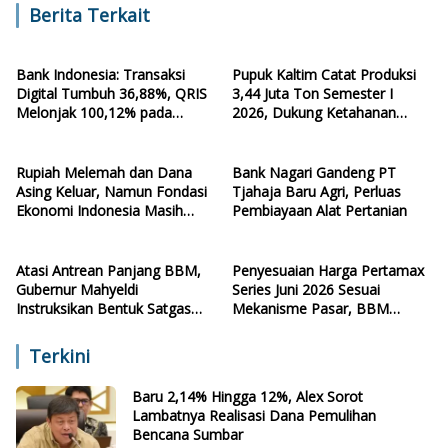
Berita Terkait
Bank Indonesia: Transaksi
Pupuk Kaltim Catat Produksi
Digital Tumbuh 36,88%, QRIS
3,44 Juta Ton Semester I
Melonjak 100,12% pada
2026, Dukung Ketahanan
Kuartal II-2026
Pangan Nasional
Rupiah Melemah dan Dana
Bank Nagari Gandeng PT
Asing Keluar, Namun Fondasi
Tjahaja Baru Agri, Perluas
Ekonomi Indonesia Masih
Pembiayaan Alat Pertanian
Terjaga
Atasi Antrean Panjang BBM,
Penyesuaian Harga Pertamax
Gubernur Mahyeldi
Series Juni 2026 Sesuai
Instruksikan Bentuk Satgas
Mekanisme Pasar, BBM
Pengawasan
Subsidi Tetap
Terkini
Baru 2,14% Hingga 12%, Alex Sorot
Lambatnya Realisasi Dana Pemulihan
Bencana Sumbar