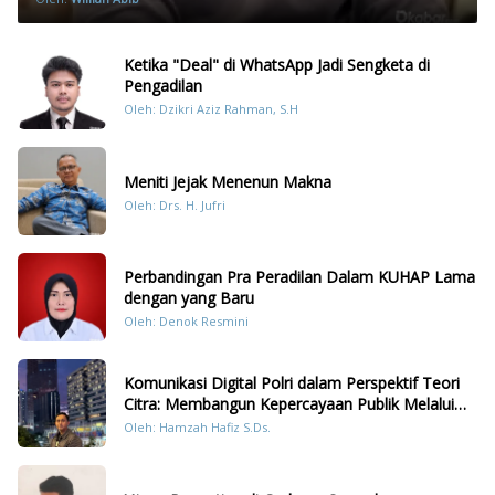
Ketika "Deal" di WhatsApp Jadi Sengketa di
Pengadilan
Oleh: Dzikri Aziz Rahman, S.H
Meniti Jejak Menenun Makna
Oleh: Drs. H. Jufri
Perbandingan Pra Peradilan Dalam KUHAP Lama
dengan yang Baru
Oleh: Denok Resmini
Komunikasi Digital Polri dalam Perspektif Teori
Citra: Membangun Kepercayaan Publik Melalui
Konten Humanis Kesiapsiagaan Bencana di
Oleh: Hamzah Hafiz S.Ds.
Sumatera