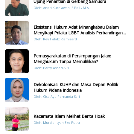
Ujung Penantian di Gerbang Samudra
Oleh: Andri Kurniawan, S.Pd.I., M.A.
Eksistensi Hukum Adat Minangkabau Dalam
Menyikapi Prilaku LGBT Analisis Perbandingan
Dengan Hukum Pidana
Oleh: Rey Hafidz Riamizard
Pemasyarakatan di Persimpangan Jalan:
Menghukum Tanpa Memulihkan?
Oleh: Harry Ashari,S.H.
Dekolonisasi KUHP dan Masa Depan Politik
Hukum Pidana Indonesia
Oleh: Cica Ayu Pernanda Sari
Kacamata Islam Melihat Berita Hoak
Oleh: Murdiansyah Eko Putra