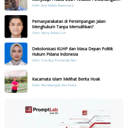
Dengan Hukum Pidana
Oleh: Rey Hafidz Riamizard
Pemasyarakatan di Persimpangan Jalan:
Menghukum Tanpa Memulihkan?
Oleh: Harry Ashari,S.H.
Dekolonisasi KUHP dan Masa Depan Politik
Hukum Pidana Indonesia
Oleh: Cica Ayu Pernanda Sari
Kacamata Islam Melihat Berita Hoak
Oleh: Murdiansyah Eko Putra