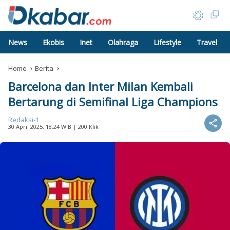
News
Ekobis
Inet
Olahraga
Lifestyle
Travel
Home
Berita
Barcelona dan Inter Milan Kembali
Bertarung di Semifinal Liga Champions
Redaksi-1
30 April 2025, 18:24 WIB
| 200 Klik