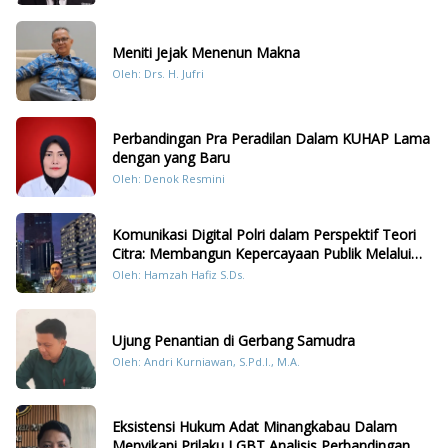
Meniti Jejak Menenun Makna
Oleh: Drs. H. Jufri
Perbandingan Pra Peradilan Dalam KUHAP Lama
dengan yang Baru
Oleh: Denok Resmini
Komunikasi Digital Polri dalam Perspektif Teori
Citra: Membangun Kepercayaan Publik Melalui
Konten Humanis Kesiapsiagaan Bencana di
Oleh: Hamzah Hafiz S.Ds.
Sumatera
Ujung Penantian di Gerbang Samudra
Oleh: Andri Kurniawan, S.Pd.I., M.A.
Eksistensi Hukum Adat Minangkabau Dalam
Menyikapi Prilaku LGBT Analisis Perbandingan