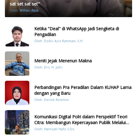
sat set sat set"
Oleh:
Willian Abib
Ketika "Deal" di WhatsApp Jadi Sengketa di
Pengadilan
Oleh: Dzikri Aziz Rahman, S.H
Meniti Jejak Menenun Makna
Oleh: Drs. H. Jufri
Perbandingan Pra Peradilan Dalam KUHAP Lama
dengan yang Baru
Oleh: Denok Resmini
Komunikasi Digital Polri dalam Perspektif Teori
Citra: Membangun Kepercayaan Publik Melalui
Konten Humanis Kesiapsiagaan Bencana di
Oleh: Hamzah Hafiz S.Ds.
Sumatera