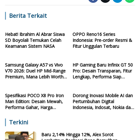
Berita Terkait
Hebat! Ibrahim Al Abrar Siswa
OPPO Reno16 Series
SD Boyolali Temukan Celah
Indonesia: Pre-order Resmi &
Keamanan Sistem NASA
Fitur Unggulan Terbaru
Samsung Galaxy A57 vs Vivo
HP Gaming Baru Infinix GT 50
V70 2026: Duel HP Mid-Range
Pro: Desain Transparan, Fitur
Premium, Mana Lebih Worth
Lengkap, Performa Siap
It?
Ngebut
Spesifikasi POCO X8 Pro Iron
Dorong Inovasi Mobile AI dan
Man Edition: Desain Mewah,
Pertumbuhan Digital
Performa Gahar, Harga
Indonesia, Indosat, Nokia dan
Terjangkau
NVIDIA Resmikan AI-RAN
Research Center
Terkini
Baru 2,14% Hingga 12%, Alex Sorot