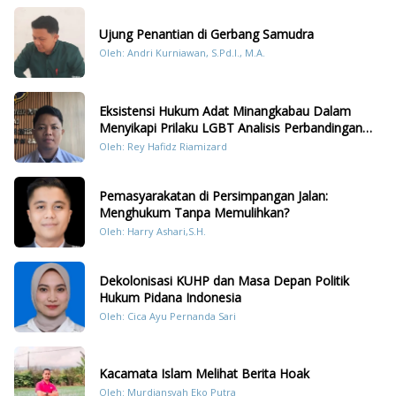
Ujung Penantian di Gerbang Samudra
Oleh: Andri Kurniawan, S.Pd.I., M.A.
Eksistensi Hukum Adat Minangkabau Dalam
Menyikapi Prilaku LGBT Analisis Perbandingan
Dengan Hukum Pidana
Oleh: Rey Hafidz Riamizard
Pemasyarakatan di Persimpangan Jalan:
Menghukum Tanpa Memulihkan?
Oleh: Harry Ashari,S.H.
Dekolonisasi KUHP dan Masa Depan Politik
Hukum Pidana Indonesia
Oleh: Cica Ayu Pernanda Sari
Kacamata Islam Melihat Berita Hoak
Oleh: Murdiansyah Eko Putra