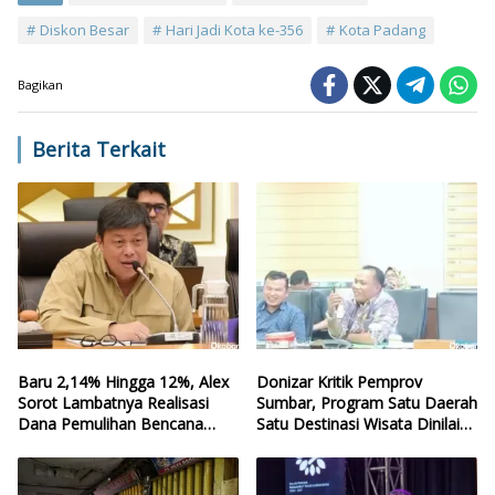
Diskon Besar
Hari Jadi Kota ke-356
Kota Padang
Bagikan
Berita Terkait
Baru 2,14% Hingga 12%, Alex
Donizar Kritik Pemprov
Sorot Lambatnya Realisasi
Sumbar, Program Satu Daerah
Dana Pemulihan Bencana
Satu Destinasi Wisata Dinilai
Sumbar
Hilang Arah