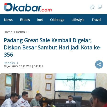
News
Ekobis
Inet
Olahraga
Lifestyle
Travel
Home
Berita
Padang Great Sale Kembali Digelar,
Diskon Besar Sambut Hari Jadi Kota ke-
356
Redaksi-1
10 Juli 2025, 12:40 WIB
| 149 Klik