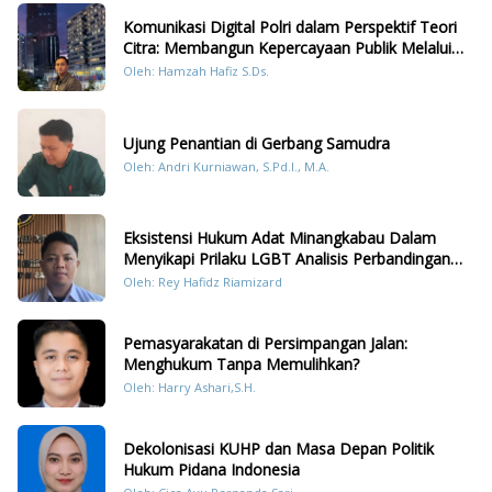
Komunikasi Digital Polri dalam Perspektif Teori
Citra: Membangun Kepercayaan Publik Melalui
Konten Humanis Kesiapsiagaan Bencana di
Oleh: Hamzah Hafiz S.Ds.
Sumatera
Ujung Penantian di Gerbang Samudra
Oleh: Andri Kurniawan, S.Pd.I., M.A.
Eksistensi Hukum Adat Minangkabau Dalam
Menyikapi Prilaku LGBT Analisis Perbandingan
Dengan Hukum Pidana
Oleh: Rey Hafidz Riamizard
Pemasyarakatan di Persimpangan Jalan:
Menghukum Tanpa Memulihkan?
Oleh: Harry Ashari,S.H.
Dekolonisasi KUHP dan Masa Depan Politik
Hukum Pidana Indonesia