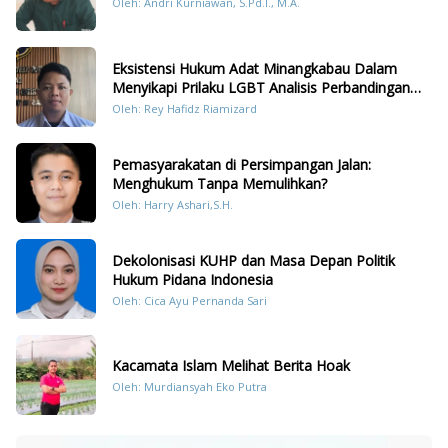
Oleh: Andri Kurniawan, S.Pd.I., M.A.
Eksistensi Hukum Adat Minangkabau Dalam
Menyikapi Prilaku LGBT Analisis Perbandingan
Dengan Hukum Pidana
Oleh: Rey Hafidz Riamizard
Pemasyarakatan di Persimpangan Jalan:
Menghukum Tanpa Memulihkan?
Oleh: Harry Ashari,S.H.
Dekolonisasi KUHP dan Masa Depan Politik
Hukum Pidana Indonesia
Oleh: Cica Ayu Pernanda Sari
Kacamata Islam Melihat Berita Hoak
Oleh: Murdiansyah Eko Putra