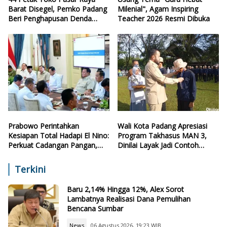
Barat Disegel, Pemko Padang
Milenial", Agam Inspiring
Beri Penghapusan Denda
Teacher 2026 Resmi Dibuka
Retribusi
Prabowo Perintahkan
Wali Kota Padang Apresiasi
Kesiapan Total Hadapi El Nino:
Program Takhasus MAN 3,
Perkuat Cadangan Pangan,
Dinilai Layak Jadi Contoh
Air, dan Teknologi
Sekolah Lain
Terkini
Baru 2,14% Hingga 12%, Alex Sorot
Lambatnya Realisasi Dana Pemulihan
Bencana Sumbar
News
06 Agustus 2026, 19:23 WIB