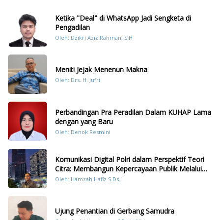
Ketika "Deal" di WhatsApp Jadi Sengketa di
Pengadilan
Oleh: Dzikri Aziz Rahman, S.H
Meniti Jejak Menenun Makna
Oleh: Drs. H. Jufri
Perbandingan Pra Peradilan Dalam KUHAP Lama
dengan yang Baru
Oleh: Denok Resmini
Komunikasi Digital Polri dalam Perspektif Teori
Citra: Membangun Kepercayaan Publik Melalui
Konten Humanis Kesiapsiagaan Bencana di
Oleh: Hamzah Hafiz S.Ds.
Sumatera
Ujung Penantian di Gerbang Samudra