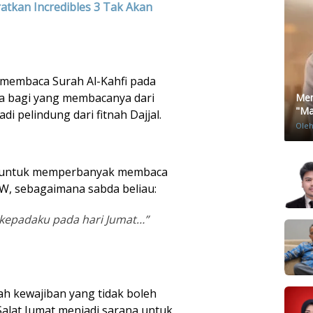
ratkan Incredibles 3 Tak Akan
membaca Surah Al-Kahfi pada
aya bagi yang membacanya dari
Men
"Mat
i pelindung dari fitnah Dajjal.
Ole
at untuk memperbanyak membaca
, sebagaimana sabda beliau:
kepadaku pada hari Jumat…”
lah kewajiban yang tidak boleh
 Salat Jumat menjadi sarana untuk