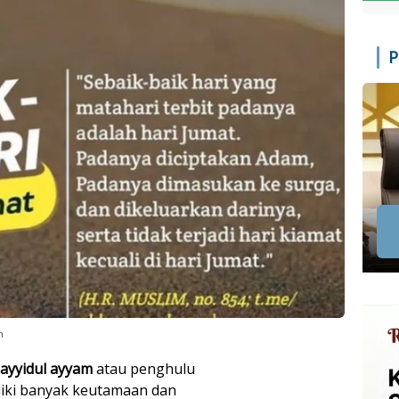
P
n
ayyidul ayyam
atau penghulu
iliki banyak keutamaan dan