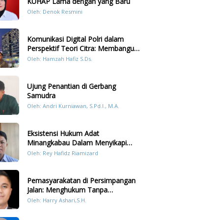
KUHAP Lama dengan yang Baru
Oleh: Denok Resmini
Komunikasi Digital Polri dalam
Perspektif Teori Citra: Membangun
Kepercayaan Publik Melalui Konten
Oleh: Hamzah Hafiz S.Ds.
Humanis Kesiapsiagaan Bencana di
Sumatera
Ujung Penantian di Gerbang
Samudra
Oleh: Andri Kurniawan, S.Pd.I., M.A.
Eksistensi Hukum Adat
Minangkabau Dalam Menyikapi
Prilaku LGBT Analisis Perbandingan
Oleh: Rey Hafidz Riamizard
Dengan Hukum Pidana
Pemasyarakatan di Persimpangan
Jalan: Menghukum Tanpa
Memulihkan?
Oleh: Harry Ashari,S.H.