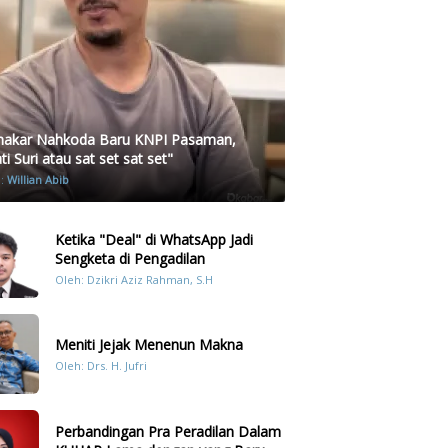
akar Nahkoda Baru KNPI Pasaman,
i Suri atau sat set sat set"
h:
Willian Abib
Ketika "Deal" di WhatsApp Jadi
Sengketa di Pengadilan
Oleh: Dzikri Aziz Rahman, S.H
Meniti Jejak Menenun Makna
Oleh: Drs. H. Jufri
Perbandingan Pra Peradilan Dalam