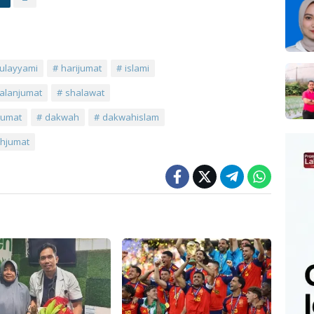
ulayyami
harijumat
islami
alanjumat
shalawat
jumat
dakwah
dakwahislam
hjumat