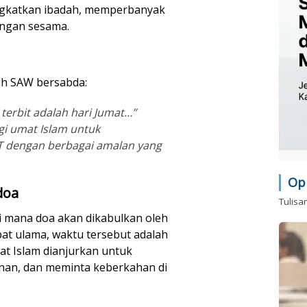
gkatkan ibadah, memperbanyak
engan sesama.
lah SAW bersabda:
 terbit adalah hari Jumat…”
gi umat Islam untuk
T dengan berbagai amalan yang
Op
doa
Tulisa
i mana doa akan dikabulkan oleh
at ulama, waktu tersebut adalah
at Islam dianjurkan untuk
n, dan meminta keberkahan di