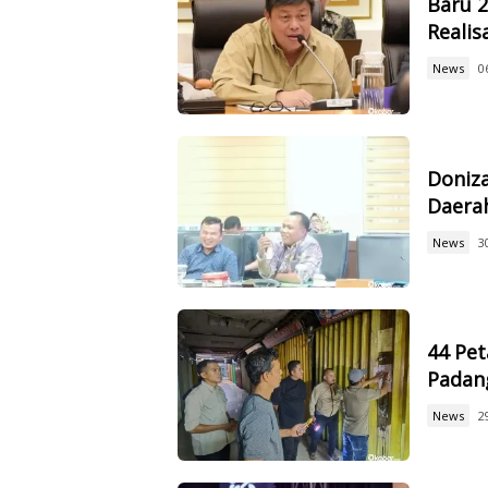
Baru 
Reali
News
0
Doniz
Daerah
News
3
44 Pet
Padan
News
2