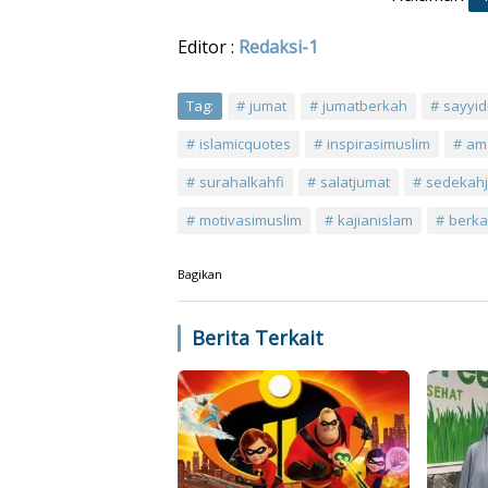
Editor :
Redaksi-1
Tag:
jumat
jumatberkah
sayyid
islamicquotes
inspirasimuslim
am
surahalkahfi
salatjumat
sedekah
motivasimuslim
kajianislam
berka
Bagikan
Berita Terkait