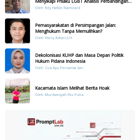
Menyikapi Prilaku LGBT Analisis Perbandingan
Dengan Hukum Pidana
Oleh: Rey Hafidz Riamizard
Pemasyarakatan di Persimpangan Jalan:
Menghukum Tanpa Memulihkan?
Oleh: Harry Ashari,S.H.
Dekolonisasi KUHP dan Masa Depan Politik
Hukum Pidana Indonesia
Oleh: Cica Ayu Pernanda Sari
Kacamata Islam Melihat Berita Hoak
Oleh: Murdiansyah Eko Putra