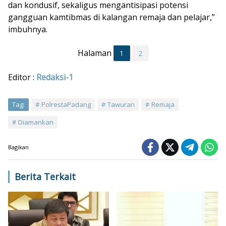
dan kondusif, sekaligus mengantisipasi potensi
gangguan kamtibmas di kalangan remaja dan pelajar,”
imbuhnya.
Halaman
1
2
Editor :
Redaksi-1
Tag:
PolrestaPadang
Tawuran
Remaja
Diamankan
Bagikan
Berita Terkait