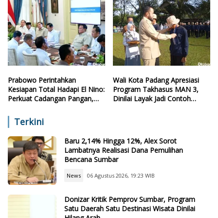
Prabowo Perintahkan
Wali Kota Padang Apresiasi
Kesiapan Total Hadapi El Nino:
Program Takhasus MAN 3,
Perkuat Cadangan Pangan,
Dinilai Layak Jadi Contoh
Air, dan Teknologi
Sekolah Lain
Terkini
Baru 2,14% Hingga 12%, Alex Sorot
Lambatnya Realisasi Dana Pemulihan
Bencana Sumbar
News
06 Agustus 2026, 19:23 WIB
Donizar Kritik Pemprov Sumbar, Program
Satu Daerah Satu Destinasi Wisata Dinilai
Hilang Arah