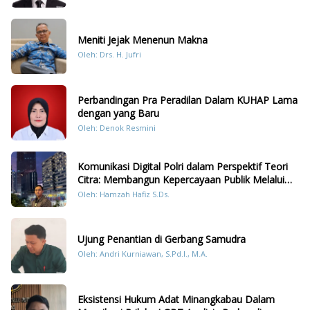
Meniti Jejak Menenun Makna
Oleh: Drs. H. Jufri
Perbandingan Pra Peradilan Dalam KUHAP Lama
dengan yang Baru
Oleh: Denok Resmini
Komunikasi Digital Polri dalam Perspektif Teori
Citra: Membangun Kepercayaan Publik Melalui
Konten Humanis Kesiapsiagaan Bencana di
Oleh: Hamzah Hafiz S.Ds.
Sumatera
Ujung Penantian di Gerbang Samudra
Oleh: Andri Kurniawan, S.Pd.I., M.A.
Eksistensi Hukum Adat Minangkabau Dalam