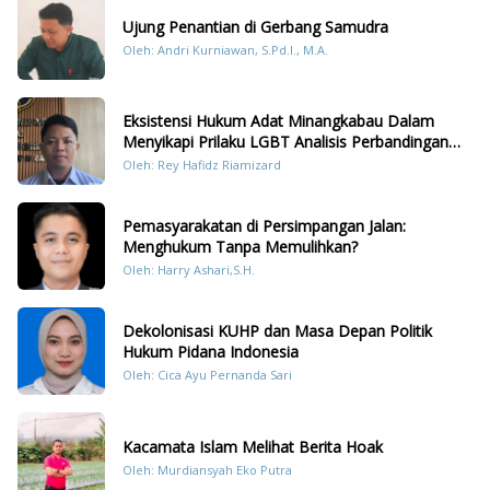
Ujung Penantian di Gerbang Samudra
Oleh: Andri Kurniawan, S.Pd.I., M.A.
Eksistensi Hukum Adat Minangkabau Dalam
Menyikapi Prilaku LGBT Analisis Perbandingan
Dengan Hukum Pidana
Oleh: Rey Hafidz Riamizard
Pemasyarakatan di Persimpangan Jalan:
Menghukum Tanpa Memulihkan?
Oleh: Harry Ashari,S.H.
Dekolonisasi KUHP dan Masa Depan Politik
Hukum Pidana Indonesia
Oleh: Cica Ayu Pernanda Sari
Kacamata Islam Melihat Berita Hoak
Oleh: Murdiansyah Eko Putra