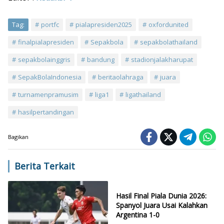
Tag:
portfc
pialapresiden2025
oxfordunited
finalpialapresiden
Sepakbola
sepakbolathailand
sepakbolainggris
bandung
stadionjalakharupat
SepakBolaIndonesia
beritaolahraga
juara
turnamenpramusim
liga1
ligathailand
hasilpertandingan
Bagikan
Berita Terkait
Hasil Final Piala Dunia 2026:
Spanyol Juara Usai Kalahkan
Argentina 1-0