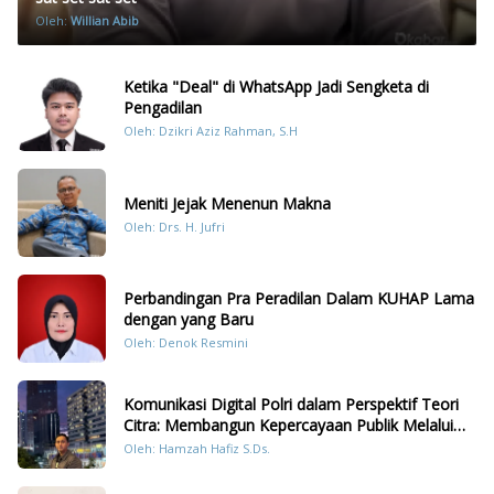
Oleh:
Willian Abib
Ketika "Deal" di WhatsApp Jadi Sengketa di
Pengadilan
Oleh: Dzikri Aziz Rahman, S.H
Meniti Jejak Menenun Makna
Oleh: Drs. H. Jufri
Perbandingan Pra Peradilan Dalam KUHAP Lama
dengan yang Baru
Oleh: Denok Resmini
Komunikasi Digital Polri dalam Perspektif Teori
Citra: Membangun Kepercayaan Publik Melalui
Konten Humanis Kesiapsiagaan Bencana di
Oleh: Hamzah Hafiz S.Ds.
Sumatera