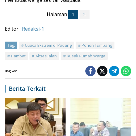
membuat warga sekitar waspada.
Halaman
1
2
Editor :
Redaksi-1
Tag:
Cuaca Ekstrem di Padang
Pohon Tumbang
Hambat
Akses Jalan
Rusak Rumah Warga
Bagikan
Berita Terkait