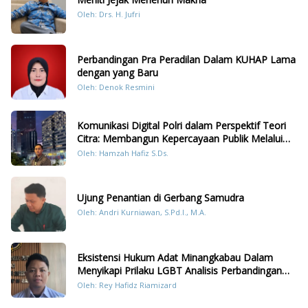
Oleh: Drs. H. Jufri
Perbandingan Pra Peradilan Dalam KUHAP Lama
dengan yang Baru
Oleh: Denok Resmini
Komunikasi Digital Polri dalam Perspektif Teori
Citra: Membangun Kepercayaan Publik Melalui
Konten Humanis Kesiapsiagaan Bencana di
Oleh: Hamzah Hafiz S.Ds.
Sumatera
Ujung Penantian di Gerbang Samudra
Oleh: Andri Kurniawan, S.Pd.I., M.A.
Eksistensi Hukum Adat Minangkabau Dalam
Menyikapi Prilaku LGBT Analisis Perbandingan
Dengan Hukum Pidana
Oleh: Rey Hafidz Riamizard