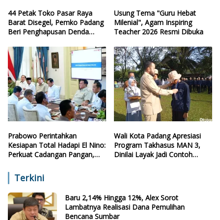
44 Petak Toko Pasar Raya
Usung Tema "Guru Hebat
Barat Disegel, Pemko Padang
Milenial", Agam Inspiring
Beri Penghapusan Denda
Teacher 2026 Resmi Dibuka
Retribusi
Prabowo Perintahkan
Wali Kota Padang Apresiasi
Kesiapan Total Hadapi El Nino:
Program Takhasus MAN 3,
Perkuat Cadangan Pangan,
Dinilai Layak Jadi Contoh
Air, dan Teknologi
Sekolah Lain
Terkini
Baru 2,14% Hingga 12%, Alex Sorot
Lambatnya Realisasi Dana Pemulihan
Bencana Sumbar