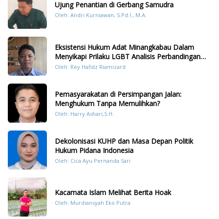
Ujung Penantian di Gerbang Samudra
Oleh: Andri Kurniawan, S.Pd.I., M.A.
Eksistensi Hukum Adat Minangkabau Dalam
Menyikapi Prilaku LGBT Analisis Perbandingan
Dengan Hukum Pidana
Oleh: Rey Hafidz Riamizard
Pemasyarakatan di Persimpangan Jalan:
Menghukum Tanpa Memulihkan?
Oleh: Harry Ashari,S.H.
Dekolonisasi KUHP dan Masa Depan Politik
Hukum Pidana Indonesia
Oleh: Cica Ayu Pernanda Sari
Kacamata Islam Melihat Berita Hoak
Oleh: Murdiansyah Eko Putra