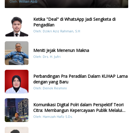
Oleh:
Willian Abib
Ketika "Deal" di WhatsApp Jadi Sengketa di
Pengadilan
Oleh: Dzikri Aziz Rahman, S.H
Meniti Jejak Menenun Makna
Oleh: Drs. H. Jufri
Perbandingan Pra Peradilan Dalam KUHAP Lama
dengan yang Baru
Oleh: Denok Resmini
Komunikasi Digital Polri dalam Perspektif Teori
Citra: Membangun Kepercayaan Publik Melalui
Konten Humanis Kesiapsiagaan Bencana di
Oleh: Hamzah Hafiz S.Ds.
Sumatera