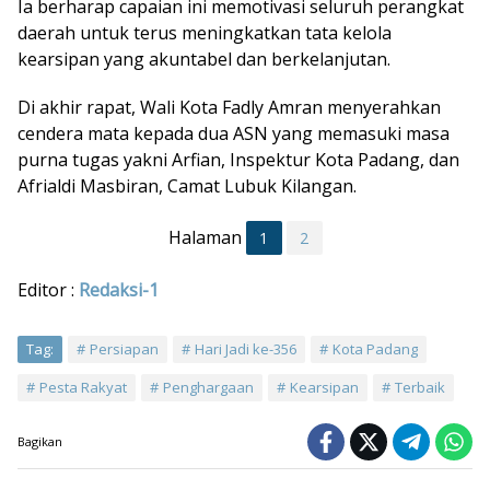
Ia berharap capaian ini memotivasi seluruh perangkat
daerah untuk terus meningkatkan tata kelola
kearsipan yang akuntabel dan berkelanjutan.
Di akhir rapat, Wali Kota Fadly Amran menyerahkan
cendera mata kepada dua ASN yang memasuki masa
purna tugas yakni Arfian, Inspektur Kota Padang, dan
Afrialdi Masbiran, Camat Lubuk Kilangan.
Halaman
1
2
Editor :
Redaksi-1
Tag:
Persiapan
Hari Jadi ke-356
Kota Padang
Pesta Rakyat
Penghargaan
Kearsipan
Terbaik
Bagikan