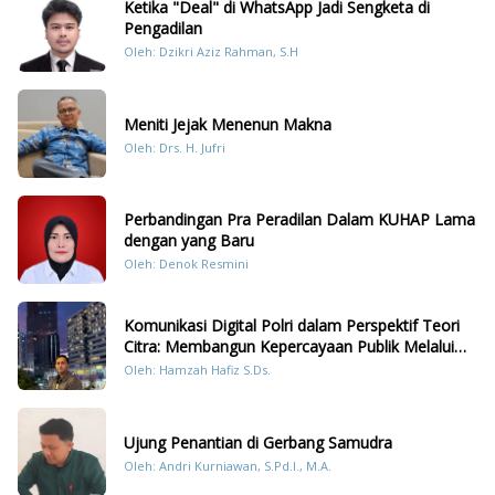
Ketika "Deal" di WhatsApp Jadi Sengketa di
Pengadilan
Oleh: Dzikri Aziz Rahman, S.H
Meniti Jejak Menenun Makna
Oleh: Drs. H. Jufri
Perbandingan Pra Peradilan Dalam KUHAP Lama
dengan yang Baru
Oleh: Denok Resmini
Komunikasi Digital Polri dalam Perspektif Teori
Citra: Membangun Kepercayaan Publik Melalui
Konten Humanis Kesiapsiagaan Bencana di
Oleh: Hamzah Hafiz S.Ds.
Sumatera
Ujung Penantian di Gerbang Samudra
Oleh: Andri Kurniawan, S.Pd.I., M.A.