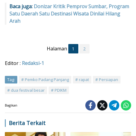
Baca juga:
Donizar Kritik Pemprov Sumbar, Program
Satu Daerah Satu Destinasi Wisata Dinilai Hilang
Arah
Halaman
1
2
Editor :
Redaksi-1
Tag:
Pemko Padang Panjang
rapat
Persiapan
dua festival besar
PDIKM
Bagikan
Berita Terkait