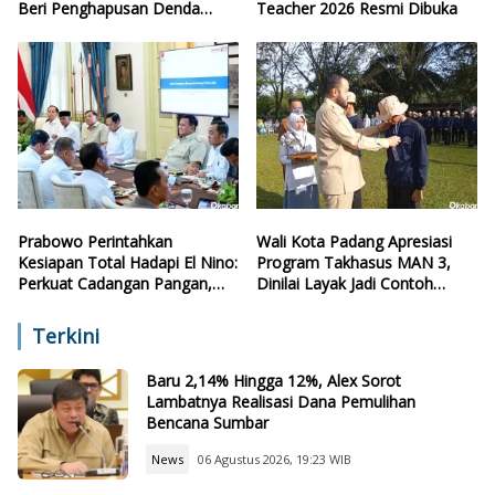
Beri Penghapusan Denda
Teacher 2026 Resmi Dibuka
Retribusi
Prabowo Perintahkan
Wali Kota Padang Apresiasi
Kesiapan Total Hadapi El Nino:
Program Takhasus MAN 3,
Perkuat Cadangan Pangan,
Dinilai Layak Jadi Contoh
Air, dan Teknologi
Sekolah Lain
Terkini
Baru 2,14% Hingga 12%, Alex Sorot
Lambatnya Realisasi Dana Pemulihan
Bencana Sumbar
News
06 Agustus 2026, 19:23 WIB