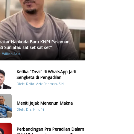
akar Nahkoda Baru KNPI Pasaman,
i Suri atau sat set sat set"
h:
Willian Abib
Ketika "Deal" di WhatsApp Jadi
Sengketa di Pengadilan
Oleh: Dzikri Aziz Rahman, S.H
Meniti Jejak Menenun Makna
Oleh: Drs. H. Jufri
Perbandingan Pra Peradilan Dalam