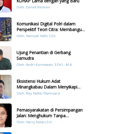
KUHAP Lama dengan yang Baru
Oleh: Denok Resmini
Komunikasi Digital Polri dalam
Perspektif Teori Citra: Membangun
Kepercayaan Publik Melalui Konten
Oleh: Hamzah Hafiz S.Ds.
Humanis Kesiapsiagaan Bencana di
Sumatera
Ujung Penantian di Gerbang
Samudra
Oleh: Andri Kurniawan, S.Pd.I., M.A.
Eksistensi Hukum Adat
Minangkabau Dalam Menyikapi
Prilaku LGBT Analisis Perbandingan
Oleh: Rey Hafidz Riamizard
Dengan Hukum Pidana
Pemasyarakatan di Persimpangan
Jalan: Menghukum Tanpa
Memulihkan?
Oleh: Harry Ashari,S.H.