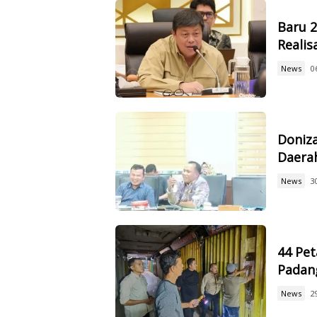
Baru 
Reali
News
0
Doniz
Daerah
News
3
44 Pet
Padan
News
2