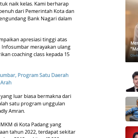
tuk naik kelas. Kami berharap
penuh dari Pemerintah Kota dan
mengundang Bank Nagari dalam
paikan apresiasi tinggi atas
Men
ara Infosumbar merayakan ulang
"Mat
kan coaching class kepada 15
Ole
Sumbar, Program Satu Daerah
 Arah
yang luar biasa bermakna dari
alah satu program unggulan
adly Amran.
UMKM di Kota Padang yang
aan tahun 2022, terdapat sekitar