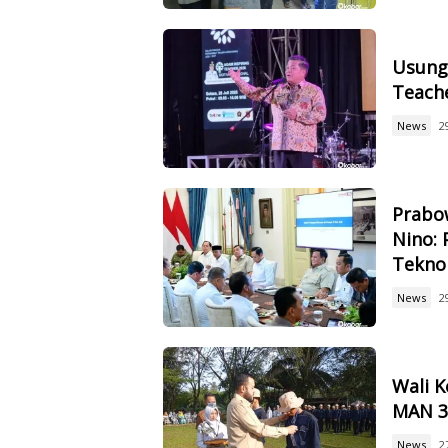
Usung 
Teach
News
2
Prabow
Nino: 
Tekno
News
2
Wali 
MAN 3,
News
2