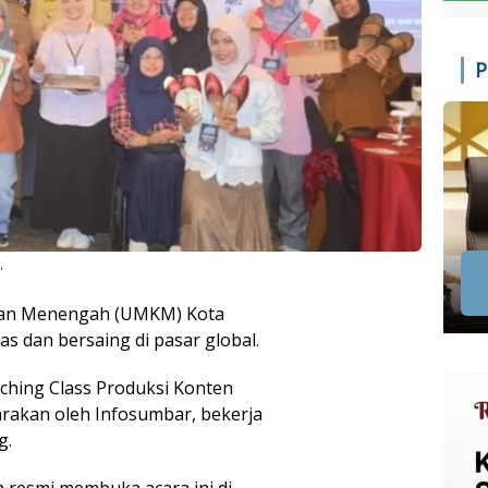
P
"
, dan Menengah (UMKM) Kota
s dan bersaing di pasar global.
aching Class Produksi Konten
rakan oleh Infosumbar, bekerja
g.
a resmi membuka acara ini di