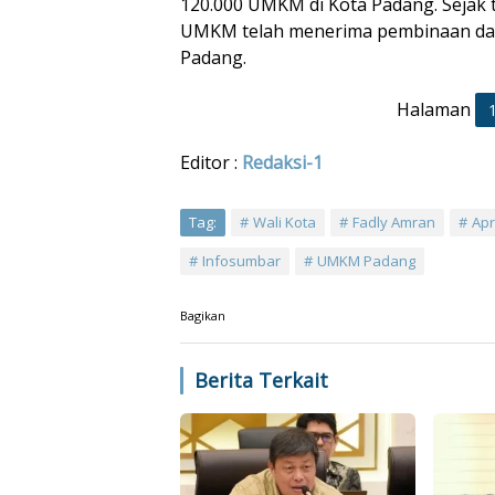
120.000 UMKM di Kota Padang. Sejak t
UMKM telah menerima pembinaan dar
Padang.
Halaman
Editor :
Redaksi-1
Tag:
Wali Kota
Fadly Amran
Apr
Infosumbar
UMKM Padang
Bagikan
Berita Terkait