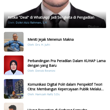
Ketika "Deal" di WhatsApp Jadi Sengketa di Pengadilan
Oleh:
Dzikri Aziz Rahman, S.H
Meniti Jejak Menenun Makna
Oleh: Drs. H. Jufri
Perbandingan Pra Peradilan Dalam KUHAP Lama
dengan yang Baru
Oleh: Denok Resmini
Komunikasi Digital Polri dalam Perspektif Teori
Citra: Membangun Kepercayaan Publik Melalui
Konten Humanis Kesiapsiagaan Bencana di
Oleh: Hamzah Hafiz S.Ds.
Sumatera