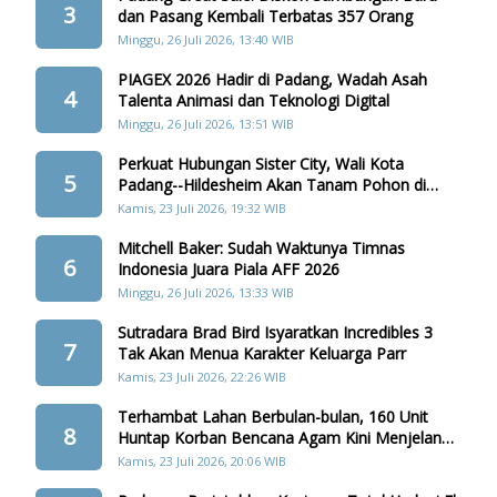
3
dan Pasang Kembali Terbatas 357 Orang
Minggu, 26 Juli 2026, 13:40 WIB
PIAGEX 2026 Hadir di Padang, Wadah Asah
4
Talenta Animasi dan Teknologi Digital
Minggu, 26 Juli 2026, 13:51 WIB
Perkuat Hubungan Sister City, Wali Kota
5
Padang--Hildesheim Akan Tanam Pohon di
Batang Arau
Kamis, 23 Juli 2026, 19:32 WIB
Mitchell Baker: Sudah Waktunya Timnas
6
Indonesia Juara Piala AFF 2026
Minggu, 26 Juli 2026, 13:33 WIB
Sutradara Brad Bird Isyaratkan Incredibles 3
7
Tak Akan Menua Karakter Keluarga Parr
Kamis, 23 Juli 2026, 22:26 WIB
Terhambat Lahan Berbulan-bulan, 160 Unit
8
Huntap Korban Bencana Agam Kini Menjelang
Realisasi
Kamis, 23 Juli 2026, 20:06 WIB