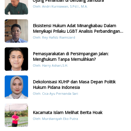
Ujung Penantian di Gerbang Samudra
Oleh: Andri Kurniawan, S.Pd.I., M.A.
Eksistensi Hukum Adat Minangkabau Dalam
Menyikapi Prilaku LGBT Analisis Perbandingan
Dengan Hukum Pidana
Oleh: Rey Hafidz Riamizard
Pemasyarakatan di Persimpangan Jalan:
Menghukum Tanpa Memulihkan?
Oleh: Harry Ashari,S.H.
Dekolonisasi KUHP dan Masa Depan Politik
Hukum Pidana Indonesia
Oleh: Cica Ayu Pernanda Sari
Kacamata Islam Melihat Berita Hoak
Oleh: Murdiansyah Eko Putra