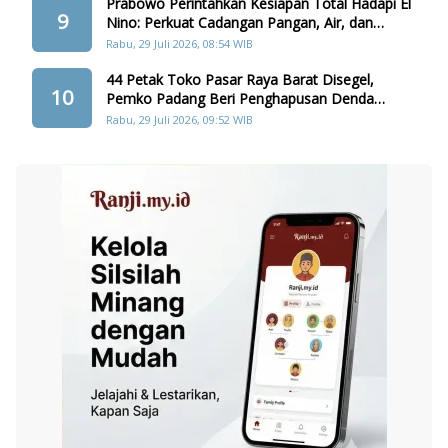
Prabowo Perintahkan Kesiapan Total Hadapi El
9
Nino: Perkuat Cadangan Pangan, Air, dan
Teknologi
Rabu, 29 Juli 2026, 08:54 WIB
44 Petak Toko Pasar Raya Barat Disegel,
10
Pemko Padang Beri Penghapusan Denda
Retribusi
Rabu, 29 Juli 2026, 09:52 WIB