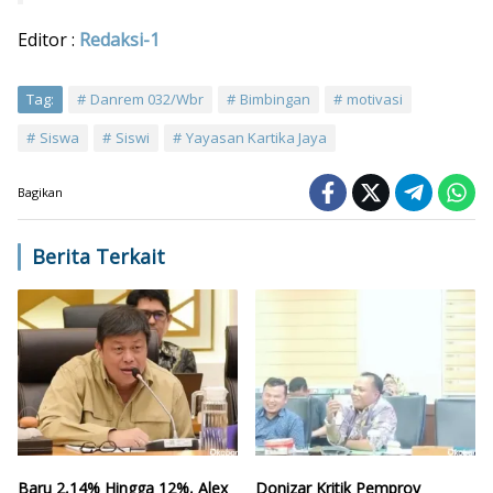
Editor :
Redaksi-1
Tag:
Danrem 032/Wbr
Bimbingan
motivasi
Siswa
Siswi
Yayasan Kartika Jaya
Bagikan
Berita Terkait
Baru 2,14% Hingga 12%, Alex
Donizar Kritik Pemprov