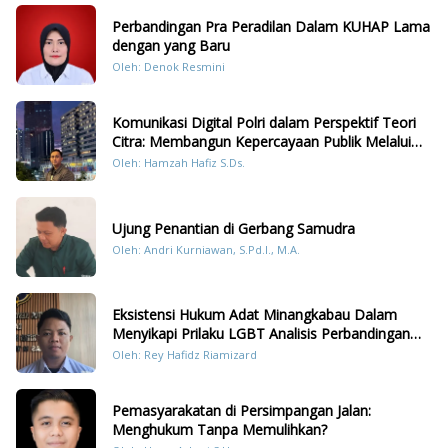
Perbandingan Pra Peradilan Dalam KUHAP Lama
dengan yang Baru
Oleh: Denok Resmini
Komunikasi Digital Polri dalam Perspektif Teori
Citra: Membangun Kepercayaan Publik Melalui
Konten Humanis Kesiapsiagaan Bencana di
Oleh: Hamzah Hafiz S.Ds.
Sumatera
Ujung Penantian di Gerbang Samudra
Oleh: Andri Kurniawan, S.Pd.I., M.A.
Eksistensi Hukum Adat Minangkabau Dalam
Menyikapi Prilaku LGBT Analisis Perbandingan
Dengan Hukum Pidana
Oleh: Rey Hafidz Riamizard
Pemasyarakatan di Persimpangan Jalan:
Menghukum Tanpa Memulihkan?