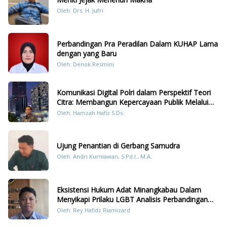
Oleh: Drs. H. Jufri
Perbandingan Pra Peradilan Dalam KUHAP Lama
dengan yang Baru
Oleh: Denok Resmini
Komunikasi Digital Polri dalam Perspektif Teori
Citra: Membangun Kepercayaan Publik Melalui
Konten Humanis Kesiapsiagaan Bencana di
Oleh: Hamzah Hafiz S.Ds.
Sumatera
Ujung Penantian di Gerbang Samudra
Oleh: Andri Kurniawan, S.Pd.I., M.A.
Eksistensi Hukum Adat Minangkabau Dalam
Menyikapi Prilaku LGBT Analisis Perbandingan
Dengan Hukum Pidana
Oleh: Rey Hafidz Riamizard