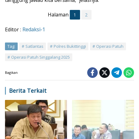
tanggung jawab kita bersama,” jelasnya.
Halaman
1
2
Editor :
Redaksi-1
Tag:
Satlantas
Polres Bukittinggi
Operasi Patuh
Operasi Patuh Singgalang 2025
Bagikan
Berita Terkait