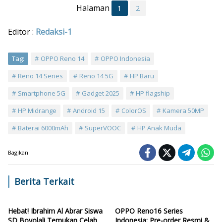
Halaman
1
2
Editor :
Redaksi-1
Tag:
OPPO Reno 14
OPPO Indonesia
Reno 14 Series
Reno 14 5G
HP Baru
Smartphone 5G
Gadget 2025
HP flagship
HP Midrange
Android 15
ColorOS
Kamera 50MP
Baterai 6000mAh
SuperVOOC
HP Anak Muda
Bagikan
Berita Terkait
Hebat! Ibrahim Al Abrar Siswa
OPPO Reno16 Series
SD Boyolali Temukan Celah
Indonesia: Pre-order Resmi &