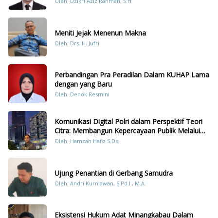
Oleh: Dzikri Aziz Rahman, S.H
Meniti Jejak Menenun Makna
Oleh: Drs. H. Jufri
Perbandingan Pra Peradilan Dalam KUHAP Lama
dengan yang Baru
Oleh: Denok Resmini
Komunikasi Digital Polri dalam Perspektif Teori
Citra: Membangun Kepercayaan Publik Melalui
Konten Humanis Kesiapsiagaan Bencana di
Oleh: Hamzah Hafiz S.Ds.
Sumatera
Ujung Penantian di Gerbang Samudra
Oleh: Andri Kurniawan, S.Pd.I., M.A.
Eksistensi Hukum Adat Minangkabau Dalam