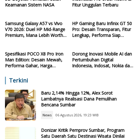
Keamanan Sistem NASA
Fitur Unggulan Terbaru
Samsung Galaxy A57 vs Vivo
HP Gaming Baru Infinix GT 50
V70 2026: Duel HP Mid-Range
Pro: Desain Transparan, Fitur
Premium, Mana Lebih Worth
Lengkap, Performa Siap
It?
Ngebut
Spesifikasi POCO X8 Pro Iron
Dorong Inovasi Mobile AI dan
Man Edition: Desain Mewah,
Pertumbuhan Digital
Performa Gahar, Harga
Indonesia, Indosat, Nokia dan
Terjangkau
NVIDIA Resmikan AI-RAN
Research Center
Terkini
Baru 2,14% Hingga 12%, Alex Sorot
Lambatnya Realisasi Dana Pemulihan
Bencana Sumbar
News
06 Agustus 2026, 19:23 WIB
Donizar Kritik Pemprov Sumbar, Program
Satu Daerah Satu Destinasi Wisata Dinilai