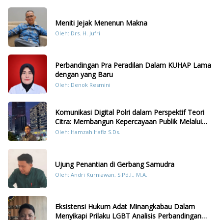
Meniti Jejak Menenun Makna
Oleh: Drs. H. Jufri
Perbandingan Pra Peradilan Dalam KUHAP Lama
dengan yang Baru
Oleh: Denok Resmini
Komunikasi Digital Polri dalam Perspektif Teori
Citra: Membangun Kepercayaan Publik Melalui
Konten Humanis Kesiapsiagaan Bencana di
Oleh: Hamzah Hafiz S.Ds.
Sumatera
Ujung Penantian di Gerbang Samudra
Oleh: Andri Kurniawan, S.Pd.I., M.A.
Eksistensi Hukum Adat Minangkabau Dalam
Menyikapi Prilaku LGBT Analisis Perbandingan