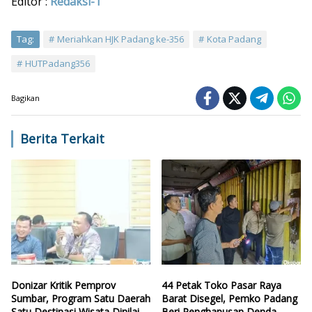
Editor :
Redaksi-1
Tag:
Meriahkan HJK Padang ke-356
Kota Padang
HUTPadang356
Bagikan
Berita Terkait
Donizar Kritik Pemprov
44 Petak Toko Pasar Raya
Sumbar, Program Satu Daerah
Barat Disegel, Pemko Padang
Satu Destinasi Wisata Dinilai
Beri Penghapusan Denda