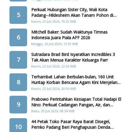
Perkuat Hubungan Sister City, Wali Kota
5
Padang--Hildesheim Akan Tanam Pohon di
Batang Arau
Kamis, 23 Juli 2026, 19:32 WIB
Mitchell Baker: Sudah Waktunya Timnas
6
Indonesia Juara Piala AFF 2026
Minggu, 26 Juli 2026, 13:33 WIB
Sutradara Brad Bird Isyaratkan Incredibles 3
7
Tak Akan Menua Karakter Keluarga Parr
Kamis, 23 Juli 2026, 22:26 WIB
Terhambat Lahan Berbulan-bulan, 160 Unit
8
Huntap Korban Bencana Agam Kini Menjelang
Realisasi
Kamis, 23 Juli 2026, 20:06 WIB
Prabowo Perintahkan Kesiapan Total Hadapi El
9
Nino: Perkuat Cadangan Pangan, Air, dan
Teknologi
Rabu, 29 Juli 2026, 08:54 WIB
44 Petak Toko Pasar Raya Barat Disegel,
10
Pemko Padang Beri Penghapusan Denda