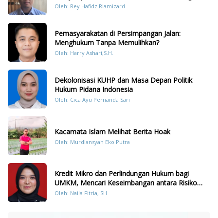
Dengan Hukum Pidana
Oleh: Rey Hafidz Riamizard
Pemasyarakatan di Persimpangan Jalan:
Menghukum Tanpa Memulihkan?
Oleh: Harry Ashari,S.H.
Dekolonisasi KUHP dan Masa Depan Politik
Hukum Pidana Indonesia
Oleh: Cica Ayu Pernanda Sari
Kacamata Islam Melihat Berita Hoak
Oleh: Murdiansyah Eko Putra
Kredit Mikro dan Perlindungan Hukum bagi
UMKM, Mencari Keseimbangan antara Risiko
dan Akses
Oleh: Naila Fitria, SH