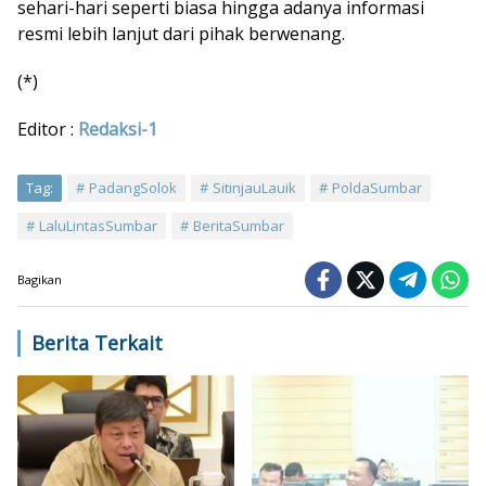
sehari-hari seperti biasa hingga adanya informasi
resmi lebih lanjut dari pihak berwenang.
(*)
Editor :
Redaksi-1
Tag:
PadangSolok
SitinjauLauik
PoldaSumbar
LaluLintasSumbar
BeritaSumbar
Bagikan
Berita Terkait