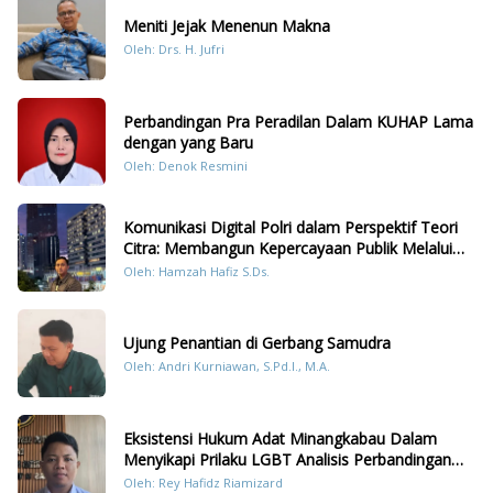
Meniti Jejak Menenun Makna
Oleh: Drs. H. Jufri
Perbandingan Pra Peradilan Dalam KUHAP Lama
dengan yang Baru
Oleh: Denok Resmini
Komunikasi Digital Polri dalam Perspektif Teori
Citra: Membangun Kepercayaan Publik Melalui
Konten Humanis Kesiapsiagaan Bencana di
Oleh: Hamzah Hafiz S.Ds.
Sumatera
Ujung Penantian di Gerbang Samudra
Oleh: Andri Kurniawan, S.Pd.I., M.A.
Eksistensi Hukum Adat Minangkabau Dalam
Menyikapi Prilaku LGBT Analisis Perbandingan
Dengan Hukum Pidana
Oleh: Rey Hafidz Riamizard