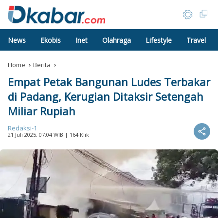
News
Ekobis
Inet
Olahraga
Lifestyle
Travel
Home
Berita
Empat Petak Bangunan Ludes Terbakar
di Padang, Kerugian Ditaksir Setengah
Miliar Rupiah
Redaksi-1
21 Juli 2025, 07:04 WIB
| 164 Klik