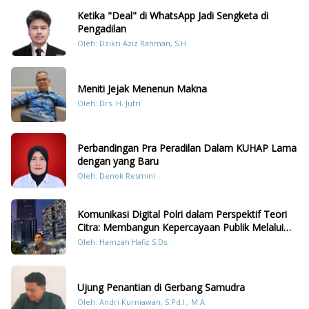
Ketika "Deal" di WhatsApp Jadi Sengketa di
Pengadilan
Oleh: Dzikri Aziz Rahman, S.H
Meniti Jejak Menenun Makna
Oleh: Drs. H. Jufri
Perbandingan Pra Peradilan Dalam KUHAP Lama
dengan yang Baru
Oleh: Denok Resmini
Komunikasi Digital Polri dalam Perspektif Teori
Citra: Membangun Kepercayaan Publik Melalui
Konten Humanis Kesiapsiagaan Bencana di
Oleh: Hamzah Hafiz S.Ds.
Sumatera
Ujung Penantian di Gerbang Samudra
Oleh: Andri Kurniawan, S.Pd.I., M.A.