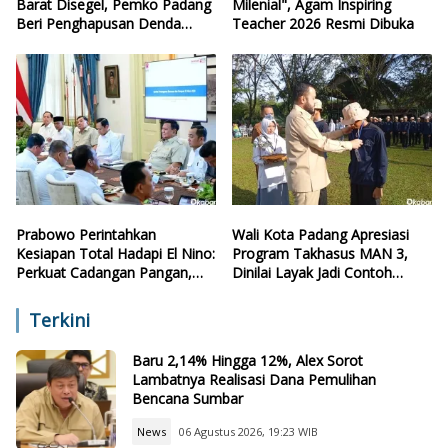
Barat Disegel, Pemko Padang
Milenial", Agam Inspiring
Beri Penghapusan Denda
Teacher 2026 Resmi Dibuka
Retribusi
Prabowo Perintahkan
Wali Kota Padang Apresiasi
Kesiapan Total Hadapi El Nino:
Program Takhasus MAN 3,
Perkuat Cadangan Pangan,
Dinilai Layak Jadi Contoh
Air, dan Teknologi
Sekolah Lain
Terkini
Baru 2,14% Hingga 12%, Alex Sorot
Lambatnya Realisasi Dana Pemulihan
Bencana Sumbar
News
06 Agustus 2026, 19:23 WIB