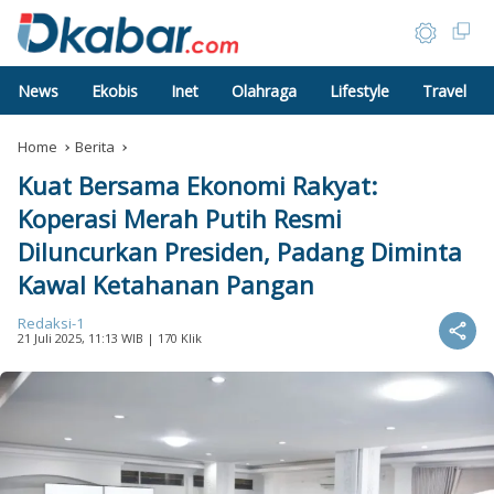
News
Ekobis
Inet
Olahraga
Lifestyle
Travel
Home
Berita
Kuat Bersama Ekonomi Rakyat:
Koperasi Merah Putih Resmi
Diluncurkan Presiden, Padang Diminta
Kawal Ketahanan Pangan
Redaksi-1
21 Juli 2025, 11:13 WIB
| 170 Klik