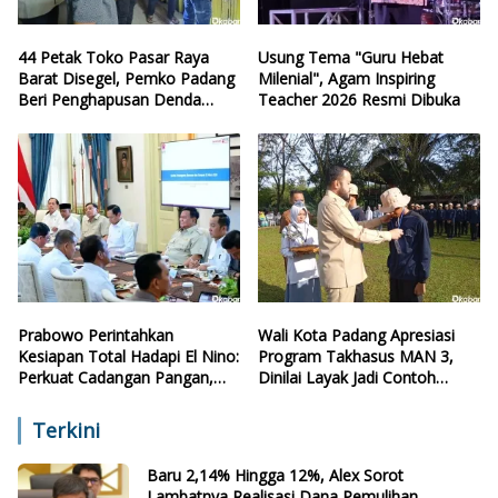
44 Petak Toko Pasar Raya
Usung Tema "Guru Hebat
Barat Disegel, Pemko Padang
Milenial", Agam Inspiring
Beri Penghapusan Denda
Teacher 2026 Resmi Dibuka
Retribusi
Prabowo Perintahkan
Wali Kota Padang Apresiasi
Kesiapan Total Hadapi El Nino:
Program Takhasus MAN 3,
Perkuat Cadangan Pangan,
Dinilai Layak Jadi Contoh
Air, dan Teknologi
Sekolah Lain
Terkini
Baru 2,14% Hingga 12%, Alex Sorot
Lambatnya Realisasi Dana Pemulihan