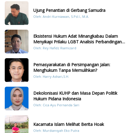
Ujung Penantian di Gerbang Samudra
Oleh: Andri Kurniawan, S.Pd.I., M.A.
Eksistensi Hukum Adat Minangkabau Dalam
Menyikapi Prilaku LGBT Analisis Perbandingan
Dengan Hukum Pidana
Oleh: Rey Hafidz Riamizard
Pemasyarakatan di Persimpangan Jalan:
Menghukum Tanpa Memulihkan?
Oleh: Harry Ashari,S.H.
Dekolonisasi KUHP dan Masa Depan Politik
Hukum Pidana Indonesia
Oleh: Cica Ayu Pernanda Sari
Kacamata Islam Melihat Berita Hoak
Oleh: Murdiansyah Eko Putra