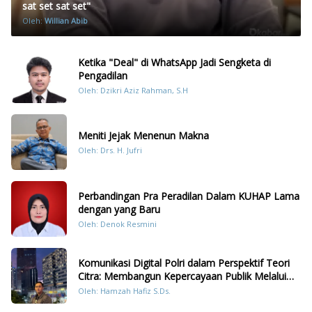
sat set sat set"
Oleh:
Willian Abib
Ketika "Deal" di WhatsApp Jadi Sengketa di
Pengadilan
Oleh: Dzikri Aziz Rahman, S.H
Meniti Jejak Menenun Makna
Oleh: Drs. H. Jufri
Perbandingan Pra Peradilan Dalam KUHAP Lama
dengan yang Baru
Oleh: Denok Resmini
Komunikasi Digital Polri dalam Perspektif Teori
Citra: Membangun Kepercayaan Publik Melalui
Konten Humanis Kesiapsiagaan Bencana di
Oleh: Hamzah Hafiz S.Ds.
Sumatera